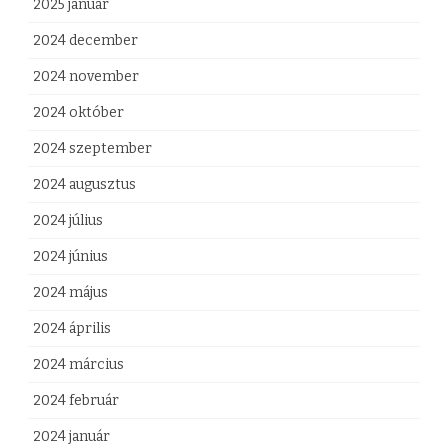
2025 január
c
2024 december
s
2024 november
a
2024 október
b
2024 szeptember
e
2024 augusztus
j
2024 július
e
2024 június
g
y
2024 május
z
2024 április
é
2024 március
s
2024 február
h
2024 január