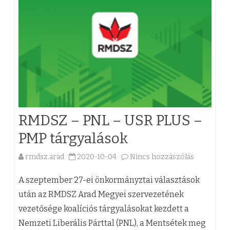
D
t
ó
S
…
P
Z
”
é
A
b
t
r
e
e
a
j
r
d
RMDSZ – PNL – USR PLUS –
e
o
m
PMP tárgyalások
g
k
e
y
t
rmdsz.arad
2020-10-04
Nincs hozzászólás
a
g
z
ó
(
A szeptember 27-ei önkormányztai választások
y
é
b
z
után az RMDSZ Arad Megyei szervezetének
e
vezetősége koalíciós tárgyalásokat kezdett a
s
e
)
Nemzeti Liberális Párttal (PNL), a Mentsétek meg
i
h
r
R