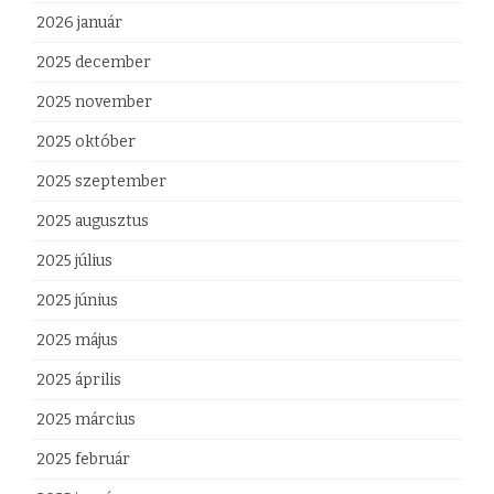
K
2026 január
ü
2025 december
l
2025 november
d
2025 október
ö
2025 szeptember
t
2025 augusztus
t
2025 július
e
2025 június
k
2025 május
T
2025 április
a
2025 március
n
2025 február
á