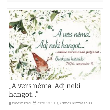
a
d
t
a
p
a
r
l
a
„A vers néma. Adj neki
m
hangot…”
e
n
rmdsz.arad
2020-10-19
Nincs hozzászólás
a