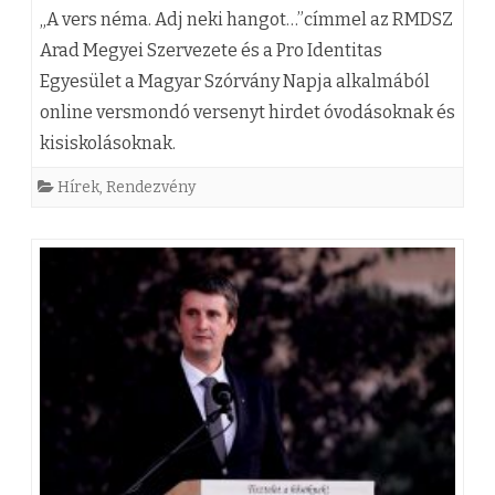
t
(
„A vers néma. Adj neki hangot…”címmel az RMDSZ
i
z
Arad Megyei Szervezete és a Pro Identitas
j
Egyesület a Magyar Szórvány Napja alkalmából
)
online versmondó versenyt hirdet óvodásoknak és
e
„
kisiskolásoknak.
l
A
Hírek
,
Rendezvény
ö
v
l
e
t
r
j
s
e
n
i
é
n
m
e
a