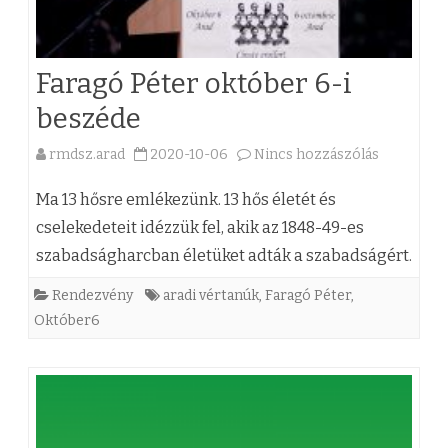
k
.
l
A
Faragó Péter október 6-i
i
d
beszéde
s
j
t
rmdsz.arad
2020-10-06
Nincs hozzászólás
n
a
á
e
(
Ma 13 hősre emlékezünk. 13 hős életét és
j
k
z
cselekedeteit idézzük fel, akik az 1848-49-es
á
szabadságharcban életüket adták a szabadságért.
i
)
t
h
F
Rendezvény
aradi vértanúk
,
Faragó Péter
,
Október6
a
a
a
z
n
r
R
g
a
M
o
g