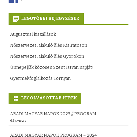
a
y
l
h
LEGUTÓBBI BEJEGYZÉSEK
á
a
Augusztusi kiszállások
s
t
Nőszervezeti alakuló ülés Kisiratoson
o
ó
Nőszervezeti alakuló ülés Gyorokon
k
s
Ünnepeljük közösen Szent István napját!
b
á
Gyermekfoglalkozás Tornyán
e
g
j
i
LEGOLVASOTTAB HIREK
e
v
g
á
ARADI MAGYAR NAPOK 2023 // PROGRAM
6.8k views
y
l
z
a
ARADI MAGYAR NAPOK PROGRAM – 2024