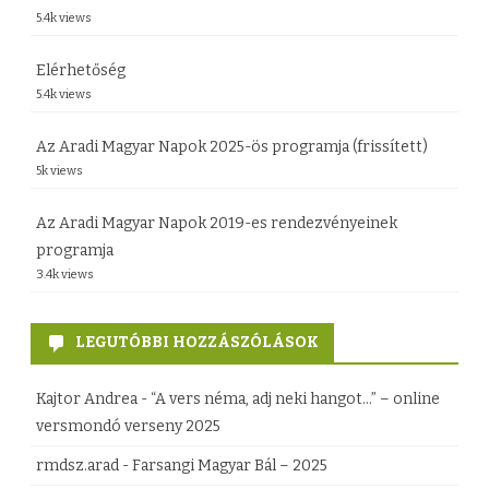
5.4k views
é
s
s
z
Elérhetőség
5.4k views
h
t
e
á
Az Aradi Magyar Napok 2025-ös programja (frissített)
5k views
z
s
o
Az Aradi Magyar Napok 2019-es rendezvényeinek
programja
k
3.4k views
a
t
LEGUTÓBBI HOZZÁSZÓLÁSOK
é
Kajtor Andrea
-
“A vers néma, adj neki hangot…” – online
r
versmondó verseny 2025
t
rmdsz.arad
-
Farsangi Magyar Bál – 2025
é