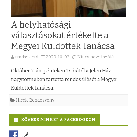
j
P
e
e
L
g
g
A helyhatósági
U
y
y
választásokat értékelte a
S
z
z
Megyei Küldöttek Tanácsa
–
é
é
P
rmdsz.arad
2020-10-02
Nincs hozzászólás
a
s
s
M
(
Október 2-án, pénteken 17 órától a Jelen Ház
h
h
P
z
nagytermében tartotta rendes ülését a Megyei
e
e
t
Küldöttek Tanácsa.
)
z
z
á
A
Hírek
,
Rendezvény
r
h
g
KÖVESS MINKET A FACEBOOKON
e
y
l
by