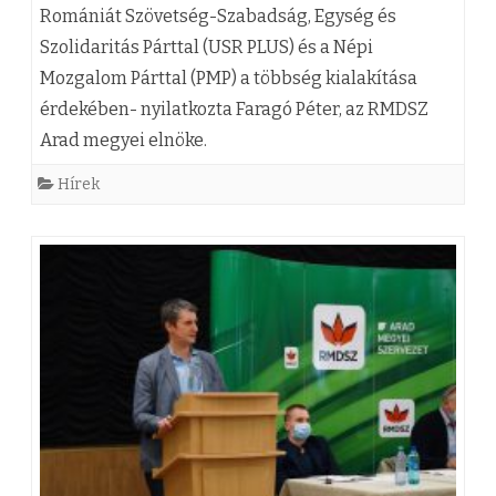
Romániát Szövetség-Szabadság, Egység és
s
e
6
M
Szolidaritás Párttal (USR PLUS) és a Népi
z
z
-
D
Mozgalom Párttal (PMP) a többség kialakítása
e
érdekében- nyilatkozta Faragó Péter, az RMDSZ
i
S
Arad megyei elnöke.
r
b
Z
v
Hírek
e
–
e
s
P
z
z
N
e
é
L
t
d
–
e
e
U
b
b
S
e
e
R
j