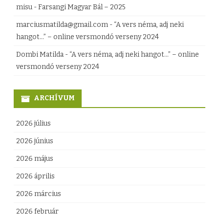
misu
-
Farsangi Magyar Bál – 2025
k
marciusmatilda@gmail.com
-
“A vers néma, adj neki
e
hangot…” – online versmondó verseny 2024
l
Dombi Matilda
-
“A vers néma, adj neki hangot…” – online
versmondó verseny 2024
t
e
ARCHÍVUM
a
M
2026 július
e
2026 június
g
2026 május
y
2026 április
e
2026 március
i
2026 február