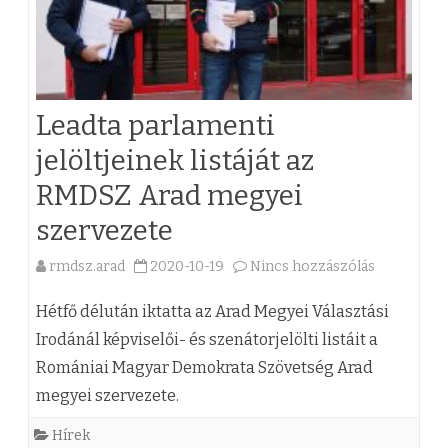
Leadta parlamenti
jelöltjeinek listáját az
RMDSZ Arad megyei
szervezete
rmdsz.arad
2020-10-19
Nincs hozzászólás
a
(
Hétfő délután iktatta az Arad Megyei Választási
z
Irodánál képviselői- és szenátorjelölti listáit a
Romániai Magyar Demokrata Szövetség Arad
)
megyei szervezete.
L
Hírek
e