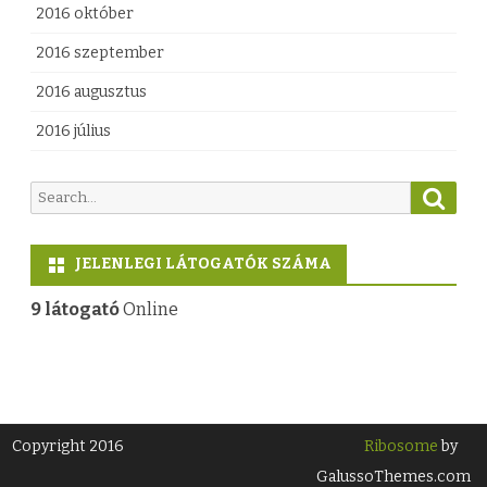
2016 október
2016 szeptember
2016 augusztus
2016 július
S
S
e
e
a
a
r
JELENLEGI LÁTOGATÓK SZÁMA
c
r
h
c
9 látogató
Online
h
f
o
r
:
Copyright 2016
Ribosome
by
GalussoThemes.com