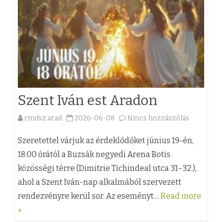
h
z
e
e
z
t
t
a
l
Szent Iván est Aradon
e
rmdsz.arad
2026-06-08
Nincs hozzászólás
a
g
(
ú
Szeretettel várjuk az érdeklődőket június 19-én,
z
18:00 órától a Buzsák negyedi Arena Botis
j
közösségi térre (Dimitrie Tichindeal utca 31–32.),
)
a
ahol a Szent Iván-nap alkalmából szervezett
S
b
rendezvényre kerül sor. Az eseményt…
Read more
z
b
»