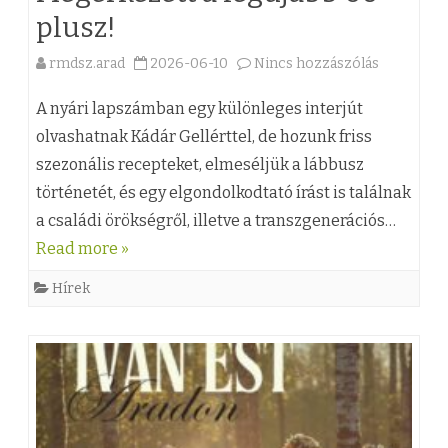
s
plusz!
l
h
rmdsz.arad
2026-06-10
Nincs hozzászólás
a
a
e
!
(
z
A nyári lapszámban egy különleges interjút
b
z
olvashatnak Kádár Gellérttel, de hozunk friss
szezonális recepteket, elmeséljük a lábbusz
e
)
történetét, és egy elgondolkodtató írást is találnak
j
M
a családi örökségről, illetve a transzgenerációs…
e
e
Read more »
g
g
Hírek
y
é
z
r
é
k
s
e