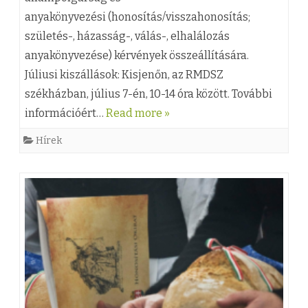
l
)
anyakönyvezési (honosítás/visszahonosítás;
a
A
születés-, házasság-, válás-, elhalálozás
l
z
anyakönyvezése) kérvények összeállítására.
k
E
Júliusi kiszállások: Kisjenőn, az RMDSZ
székházban, július 7-én, 10-14 óra között. További
o
u
információért…
Read more »
z
r
Hírek
á
o
s
t
b
r
e
a
j
n
e
s
g
A