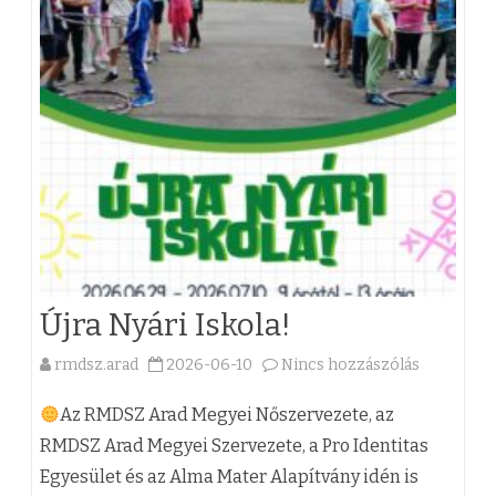
u
l
s
i
i
f
k
o
i
g
s
a
z
d
á
ó
Újra Nyári Iskola!
l
n
rmdsz.arad
2026-06-10
Nincs hozzászólás
a
l
a
(
á
p
Az RMDSZ Arad Megyei Nőszervezete, az
z
s
RMDSZ Arad Megyei Szervezete, a Pro Identitas
A
Egyesület és az Alma Mater Alapítvány idén is
)
a
r