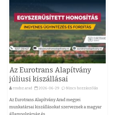
a
i
G
y
e
r
m
Az Eurotrans Alapítvány
e
júliusi kiszállásai
k
rmdsz.arad
2026-06-29
Nincs hozzászólás
f
a
o
(
Az Eurotrans Alapítvány Arad megyei
g
z
munkatársai kiszállásokat szerveznek a magyar
állampolgárság és