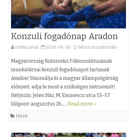
y
l
z
a
é
p
Konzuli fogadónap Aradon
s
í
h
t
rmdsz.arad
2026-06-26
Nincs hozzászólás
a
e
v
(
Magyarország Kolozsvári Főkonzulátusának
z
á
z
munkatársai konzuli fogadónapot tartanak
n
Aradon! Használja ki a magyar állampolgárság
)
előnyeit, adja le most a szükséges iratcsomót!
y
K
Helyszín: Jelen Ház, M. Eminescu utca 55–57.
j
o
Időpont: augusztus 26.,…
Read more »
ú
n
Hírek
l
z
i
u