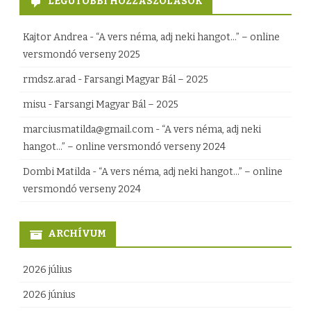
LEGUTÓBBI HOZZÁSZÓLÁSOK
e
z
Kajtor Andrea
-
“A vers néma, adj neki hangot…” – online
versmondó verseny 2025
rmdsz.arad
-
Farsangi Magyar Bál – 2025
misu
-
Farsangi Magyar Bál – 2025
marciusmatilda@gmail.com
-
“A vers néma, adj neki
hangot…” – online versmondó verseny 2024
Dombi Matilda
-
“A vers néma, adj neki hangot…” – online
versmondó verseny 2024
ARCHÍVUM
2026 július
2026 június