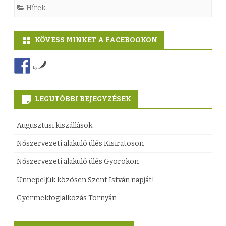
e
6
Hírek
n
0
t
p
KÖVESS MINKET A FACEBOOKON
I
l
by
v
u
á
s
LEGUTÓBBI BEJEGYZÉSEK
n
z
e
Augusztusi kiszállások
!
s
Nőszervezeti alakuló ülés Kisiratoson
b
t
Nőszervezeti alakuló ülés Gyorokon
e
A
Ünnepeljük közösen Szent István napját!
j
r
Gyermekfoglalkozás Tornyán
e
a
g