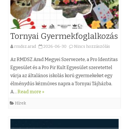
Tornyai Gyermekfoglalkozás
rmdsz.arad
2026-06-30
Nincs hozzászólás
a
(
Az RMDSZ Arad Megyei Szervezete, a Pro Identitas
z
Egyesület és a Pro Pir Kult Egyesület szeretettel
várja az általános iskolás korú gyermekeket egy
)
élménydús kézműves napra a Tornyai Tájházba.
T
A…
Read more »
o
Hírek
r
n
y