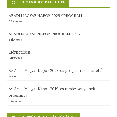
d
LEGOLVASOTTAB HIREK
y
o
z
ARADI MAGYAR NAPOK 2023 // PROGRAM
n
6.8k views
é
b
s
ARADI MAGYAR NAPOK PROGRAM – 2024
e
5.4k views
h
j
e
Elérhetőség
e
5.4k views
z
g
Az Aradi Magyar Napok 2025-ös programja (frissített)
y
5k views
z
Az Aradi Magyar Napok 2019-es rendezvényeinek
é
programja
3.4k views
s
h