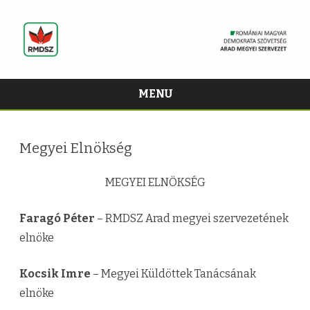
MENU
Skip
to
content
Megyei Elnökség
MEGYEI ELNÖKSÉG
Faragó Péter
– RMDSZ Arad megyei szervezetének
elnöke
Kocsik Imre
– Megyei Küldöttek Tanácsának
elnöke