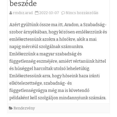
beszéde
h
é
j
e
rmdsz.arad
2022-10-07
Nincs hozzászólás
s
n
a
z
h
e
(
Azért gyűltünk össze ma itt, Aradon, a Szabadság-
e
k
z
szobor árnyékában, hogy közösen emlékezzünk és
emlékeztessünk azokra a hősökre, akik a mai
z
i
)
napig mércéül szolgálnak számunkra.
h
F
Emlékezzünk a magyar szabadság és
a
a
függetlenség eszméjére, amiért vértanúink hittel
n
r
és hűséggel harcoltak utolsó leheletükig.
Emlékeztessünk arra, hogy hőseink haza iránti
g
a
elkötelezettsége, szabadság- és
o
g
függetlenségvágya még ma is követendő
t
ó
példaként kell szolgáljon mindannyiunk számára.
…
P
Rendezvény
.
é