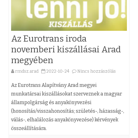
Az Eurotrans iroda
novemberi kiszállásai Arad
megyében
rmdsz.arad
2022-10-24
Nincs hozzászólás
a
(
Az Eurotrans Alapítvány Arad megyei
z
munkatársai kiszállásokat szerveznek a magyar
állampolgárság és anyakönyvezési
)
(honosítás/visszahonosítás; születés-, házasság-,
A
válás-, elhalálozás anyakönyvezése) kérvények
z
összeállítására.
E