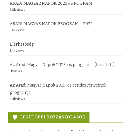
ARADI MAGYAR NAPOK 2023 // PROGRAM
o
b
6.8k views
n
e
ARADI MAGYAR NAPOK PROGRAM – 2024
d
s
5.4k views
ó
z
Elérhetőség
v
é
5.4k views
e
d
Az Aradi Magyar Napok 2025-ös programja (frissített)
t
e
5k views
é
b
Az Aradi Magyar Napok 2019-es rendezvényeinek
l
e
programja
3.4k views
k
j
e
e
LEGUTÓBBI HOZZÁSZÓLÁSOK
d
g