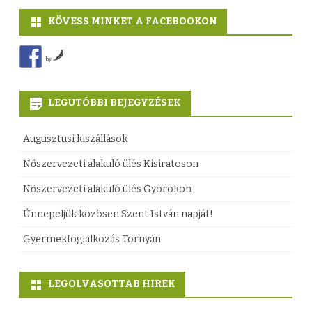
”
t
KÖVESS MINKET A FACEBOOKON
–
e
by
o
r
n
o
LEGUTÓBBI BEJEGYZÉSEK
l
k
i
t
Augusztusi kiszállások
n
ó
Nőszervezeti alakuló ülés Kisiratoson
e
b
Nőszervezeti alakuló ülés Gyorokon
v
e
Ünnepeljük közösen Szent István napját!
e
r
Gyermekfoglalkozás Tornyán
r
6
s
-
LEGOLVASOTTAB HIREK
m
i