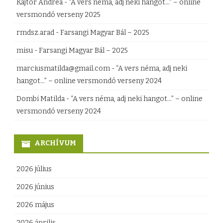
ő
y
Kajtor Andrea
-
“A vers néma, adj neki hangot…” – online
versmondó verseny 2025
b
z
rmdsz.arad
-
Farsangi Magyar Bál – 2025
e
é
misu
-
Farsangi Magyar Bál – 2025
j
s
marciusmatilda@gmail.com
-
“A vers néma, adj neki
e
h
hangot…” – online versmondó verseny 2024
g
e
Dombi Matilda
-
“A vers néma, adj neki hangot…” – online
y
z
versmondó verseny 2024
z
é
ARCHÍVUM
s
2026 július
h
2026 június
e
2026 május
z
2026 április