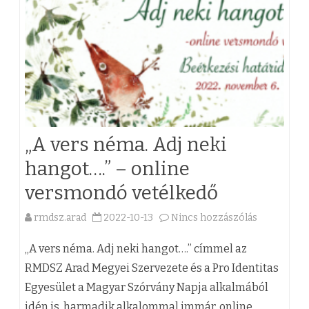
ó
i
f
k
f
o
ö
o
g
z
g
l
g
a
a
y
„A vers néma. Adj neki
d
l
ű
hangot….” – online
ó
k
l
versmondó vetélkedő
n
o
é
a
rmdsz.arad
2022-10-13
Nincs hozzászólás
z
s
a
p
á
e
(
„A vers néma. Adj neki hangot….” címmel az
A
s
b
z
RMDSZ Arad Megyei Szervezete és a Pro Identitas
r
Egyesület a Magyar Szórvány Napja alkalmából
s
e
)
idén is, harmadik alkalommal immár, online