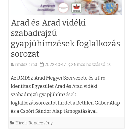
Á
z
L
á
Arad és Arad vidéki
L
l
szabadrajzú
Í
l
gyapjúhímzések foglalkozás
T
á
sorozat
Á
s
S
rmdsz.arad
2022-10-17
Nincs hozzászólás
a
a
/
(
i
Az RMDSZ Arad Megyei Szervezete és a Pro
/
z
A
Identitas Egyesület Arad és Arad vidéki
M
szabadrajzú gyapjúhímzések
)
r
foglalkozássorozatot hirdet a Bethlen Gábor Alap
E
A
a
és a Csoóri Sándor Alap támogatásával.
G
r
d
Hírek
,
Rendezvény
N
a
m