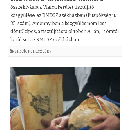
h
s
z
z
összehívásra a Vlaicu kerület tisztújító
e
közgyűlése, az RMDSZ székházban (Püspökség u.
z
)
é
32. szám). Amennyiben a közgyűlés nem lesz
z
a
A
s
döntőképes, a tisztújításra október 26-án, 17 órától
b
V
h
kerül sor az RMDSZ székházban.
a
l
e
Hírek
,
Rendezvény
d
a
z
r
i
a
c
j
u
z
k
ú
e
g
r
y
ü