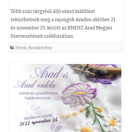
a
(
n
Több száz tárgyból álló utazó kiállítást
z
tekinthetnek meg a rajongók Aradon október 21.
o
és november 25. között az RMDSZ Arad Megyei
)
v
Szervezetének székházában.
O
e
Hírek
,
Rendezvény
M
m
E
b
G
e
A
r
6
i
0
k
K
i
I
s