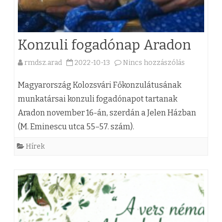
a
l
p
e
Konzuli fogadónap Aradon
j
t
rmdsz.arad
2022-10-13
Nincs hozzászólás
a
ú
t
(
h
i
Magyarország Kolozsvári Főkonzulátusának
z
munkatársai konzuli fogadónapot tartanak
í
s
Aradon november 16-án, szerdán a Jelen Házban
)
m
z
(M. Eminescu utca 55–57. szám).
K
z
t
Hírek
o
é
ú
n
s
j
z
e
í
u
k
t
l