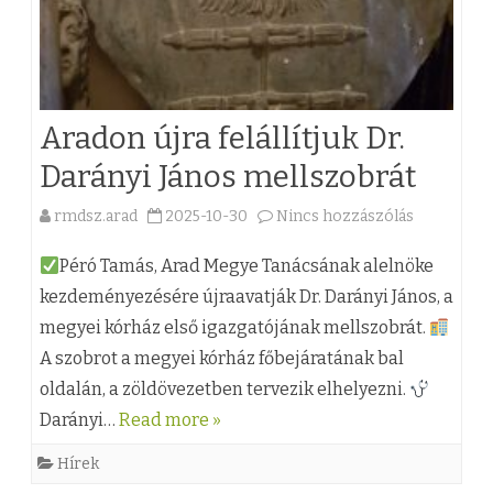
Aradon újra felállítjuk Dr.
Darányi János mellszobrát
rmdsz.arad
2025-10-30
Nincs hozzászólás
a
(
Péró Tamás, Arad Megye Tanácsának alelnöke
z
kezdeményezésére újraavatják Dr. Darányi János, a
megyei kórház első igazgatójának mellszobrát.
)
A szobrot a megyei kórház főbejáratának bal
A
oldalán, a zöldövezetben tervezik elhelyezni.
r
Darányi…
Read more »
a
Hírek
d