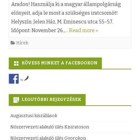
Aradon! Használja ki a magyar állampolgárság
t
)
z
előnyeit, adja le most a szükséges iratcsomót!
!
K
é
Helyszín: Jelen Ház, M. Eminescu utca 55–57.
b
o
s
Időpont: November 26.,…
Read more »
e
n
h
Hírek
j
z
e
e
u
z
KÖVESS MINKET A FACEBOOKON
g
l
by
y
i
z
f
LEGUTÓBBI BEJEGYZÉSEK
é
o
s
g
Augusztusi kiszállások
h
a
Nőszervezeti alakuló ülés Kisiratoson
e
d
Nőszervezeti alakuló ülés Gyorokon