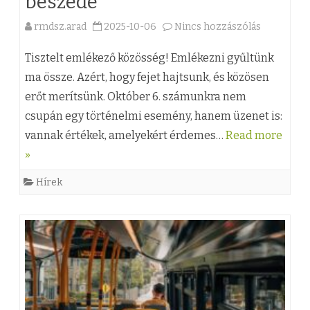
beszéde
d
n
t
rmdsz.arad
2025-10-06
Nincs hozzászólás
a
m
y
a
(
e
Tisztelt emlékező közösség! ​Emlékezni gyűltünk
2
n
z
ma össze. Azért, hogy fejet hajtsunk, és közösen
g
0
ú
erőt merítsünk. Október 6. számunkra nem
)
y
2
r
csupán egy történelmi esemény, hanem üzenet is:
F
é
vannak értékek, amelyekért érdemes…
Read more
5
ó
a
b
»
l
r
e
Hírek
b
a
n
e
g
b
j
ó
e
e
P
j
g
é
e
y