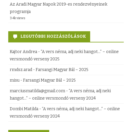
Az Aradi Magyar Napok 2019-es rendezvényeinek
e
programja
3.4k views
g
y
LEGUTÓBBI HOZZÁSZÓLÁSOK
z
é
Kajtor Andrea
-
“A vers néma, adj neki hangot…” – online
versmondó verseny 2025
s
rmdsz.arad
-
Farsangi Magyar Bál – 2025
h
misu
-
Farsangi Magyar Bál – 2025
e
marciusmatilda@gmail.com
-
“A vers néma, adj neki
z
hangot…” – online versmondó verseny 2024
Dombi Matilda
-
“A vers néma, adj neki hangot…” – online
versmondó verseny 2024