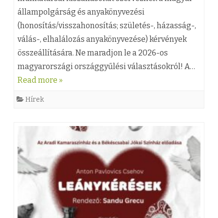
í
állampolgárság és anyakönyvezési
)
t
(honosítás/visszahonosítás; születés-, házasság-,
N
j
válás-, elhalálozás anyakönyvezése) kérvények
o
u
összeállítására. Ne maradjon le a 2026-os
v
magyarországi országgyűlési választásokról! A…
k
Read more »
e
D
m
Hírek
r
b
.
e
D
r
a
i
r
k
á
i
n