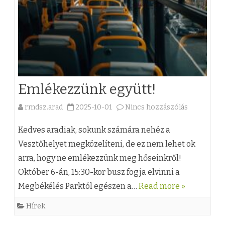
t
g
z
e
y
é
r
z
s
o
é
h
k
s
e
Emlékezzünk együtt!
t
h
z
rmdsz.arad
2025-10-01
Nincs hozzászólás
a
ó
e
(
b
Kedves aradiak, sokunk számára nehéz a
z
z
Vesztőhelyet megközelíteni, de ez nem lehet ok
e
arra, hogy ne emlékezzünk meg hőseinkről!
)
r
Október 6-án, 15:30-kor busz fogja elvinni a
E
6
Megbékélés Parktól egészen a…
Read more »
m
-
Hírek
l
i