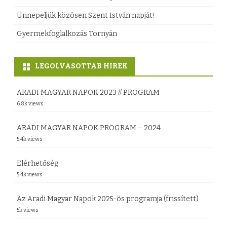
z
ó
Ünnepeljük közösen Szent István napját!
n
Gyermekfoglalkozás Tornyán
a
p
LEGOLVASOTTAB HIREK
A
ARADI MAGYAR NAPOK 2023 // PROGRAM
r
6.8k views
a
ARADI MAGYAR NAPOK PROGRAM – 2024
d
5.4k views
o
Elérhetőség
n
5.4k views
b
Az Aradi Magyar Napok 2025-ös programja (frissített)
e
5k views
j