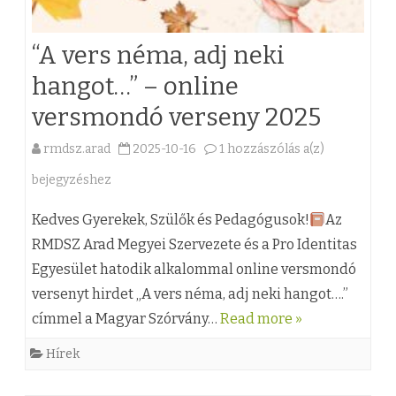
d
a
m
t
“A vers néma, adj neki
e
a
hangot…” – online
g
l
versmondó verseny 2025
y
i
rmdsz.arad
2025-10-16
1 hozzászólás a(z)
“
é
n
bejegyzéshez
A
b
-
v
e
,
Kedves Gyerekek, Szülők és Pedagógusok!
Az
e
RMDSZ Arad Megyei Szervezete és a Pro Identitas
n
A
Egyesület hatodik alkalommal online versmondó
r
!
n
versenyt hirdet „A vers néma, adj neki hangot….”
s
b
d
címmel a Magyar Szórvány…
Read more »
n
e
r
Hírek
é
j
á