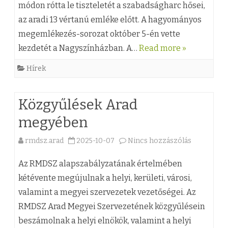
g
z
módon rótta le tiszteletét a szabadságharc hősei,
g
az aradi 13 vértanú emléke előtt. A hagyományos
o
)
y
megemlékezés-sorozat október 5-én vette
t
M
z
kezdetét a Nagyszínházban. A…
Read more »
…
e
é
Hírek
”
g
s
–
e
h
Közgyűlések Arad
o
m
e
megyében
n
l
z
rmdsz.arad
2025-10-07
Nincs hozzászólás
a
l
é
(
Az RMDSZ alapszabályzatának értelmében
i
k
z
kétévente megújulnak a helyi, kerületi, városi,
n
e
valamint a megyei szervezetek vezetőségei. Az
)
e
z
RMDSZ Arad Megyei Szervezetének közgyűlésein
K
v
é
beszámolnak a helyi elnökök, valamint a helyi