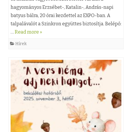
s
hagyományos Erzsébet-, Katalin-, András-napi
i
)
batyus bálra, 20 órai kezdettel az EXPO-ban. A
h
s
E
talpalávalót a Szinkron együttes biztosítja. Belépő:
e
K
r
…
Read more »
z
a
z
Hírek
r
s
a
é
v
b
á
e
n
t
A
-
r
,
a
K