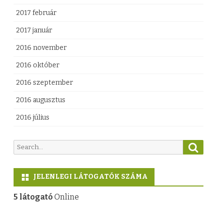
2017 február
2017 január
2016 november
2016 október
2016 szeptember
2016 augusztus
2016 július
S
S
e
e
a
a
r
JELENLEGI LÁTOGATÓK SZÁMA
c
r
h
c
5 látogató
Online
h
f