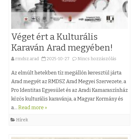
s
y
z
i
á
J
l
Véget ért a Kulturális
á
l
Karaván Arad megyében!
n
á
o
rmdsz.arad
2025-10-27
Nincs hozzászólás
a
s
s
(
Az elmúlt hetekben tíz megállón keresztül járta
o
m
z
Arad megyét az RMDSZ Arad Megyei Szervezete, a
k
e
Pro Identitas Egyesület és az Aradi Kamaraszínház
)
b
közös kulturális karavánja, a Magyar Kormány és
l
V
a…
Read more »
e
l
é
j
Hírek
s
g
e
z
e