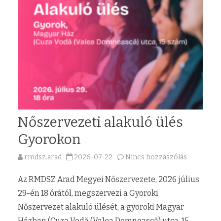
z
v
é
e
s
z
h
e
e
t
z
i
a
Nőszervezeti alakuló ülés
l
Gyorokon
a
rmdsz.arad
2026-07-22
Nincs hozzászólás
a
k
(
u
Az RMDSZ Arad Megyei Nőszervezete, 2026 július
z
29-én 18 órától, megszervezi a Gyoroki
l
Nőszervezet alakuló ülését, a gyoroki Magyar
)
ó
Házban (Cuza Vodă (Valea Domnească) utca, 15