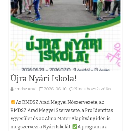
s
i
i
f
k
o
i
g
s
a
z
d
á
ó
Újra Nyári Iskola!
l
n
rmdsz.arad
2026-06-10
Nincs hozzászólás
a
l
a
(
á
p
Az RMDSZ Arad Megyei Nőszervezete, az
z
s
RMDSZ Arad Megyei Szervezete, a Pro Identitas
A
Egyesület és az Alma Mater Alapítvány idén is
)
a
r
megszervezi a Nyári Iskolát.
A program az
Ú
i