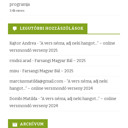
e
programja
3.4k views
z
LEGUTÓBBI HOZZÁSZÓLÁSOK
Kajtor Andrea
-
“A vers néma, adj neki hangot…” – online
versmondó verseny 2025
rmdsz.arad
-
Farsangi Magyar Bál – 2025
misu
-
Farsangi Magyar Bál – 2025
marciusmatilda@gmail.com
-
“A vers néma, adj neki
hangot…” – online versmondó verseny 2024
Dombi Matilda
-
“A vers néma, adj neki hangot…” – online
versmondó verseny 2024
ARCHÍVUM