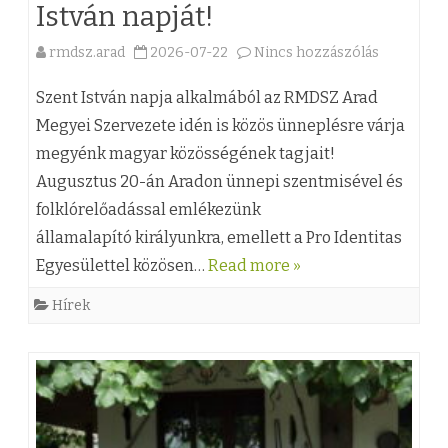
István napját!
l
o
rmdsz.arad
2026-07-22
Nincs hozzászólás
a
a
n
k
(
b
Szent István napja alkalmából az RMDSZ Arad
u
z
Megyei Szervezete idén is közös ünneplésre várja
e
megyénk magyar közösségének tagjait!
l
)
j
Augusztus 20-án Aradon ünnepi szentmisével és
ó
Ü
e
folklórelőadással emlékezünk
ü
n
g
államalapító királyunkra, emellett a Pro Identitas
l
n
Egyesülettel közösen…
Read more »
y
é
e
z
Hírek
s
p
é
G
e
s
y
l
h
o
j
e