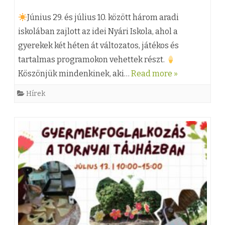
t
(
o
Június 29. és július 10. között három aradi
!
z
z
iskolában zajlott az idei Nyári Iskola, ahol a
b
gyerekek két héten át változatos, játékos és
)
á
e
tartalmas programokon vehettek részt.
V
s
j
Köszönjük mindenkinek, aki…
Read more »
é
T
e
Hírek
g
o
g
e
r
y
t
n
z
é
y
é
r
á
s
t
n
h
a
b
e
N
e