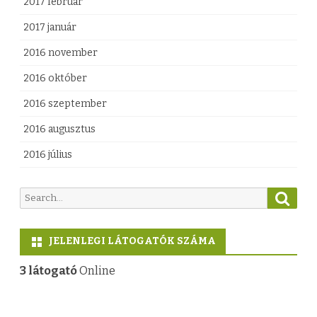
2017 február
2017 január
2016 november
2016 október
2016 szeptember
2016 augusztus
2016 július
S
S
e
e
a
a
r
JELENLEGI LÁTOGATÓK SZÁMA
c
r
h
c
3 látogató
Online
h
f
o