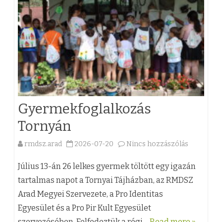
r
ü
z
o
k
k
k
o
ö
n
z
b
ö
Gyermekfoglalkozás
e
s
Tornyán
j
e
rmdsz.arad
2026-07-20
Nincs hozzászólás
a
e
n
(
Július 13-án 26 lelkes gyermek töltött egy igazán
g
S
z
tartalmas napot a Tornyai Tájházban, az RMDSZ
y
z
Arad Megyei Szervezete, a Pro Identitas
)
z
e
Egyesület és a Pro Pir Kult Egyesület
G
é
n
szervezésében. Felfedeztük a régi…
Read more »