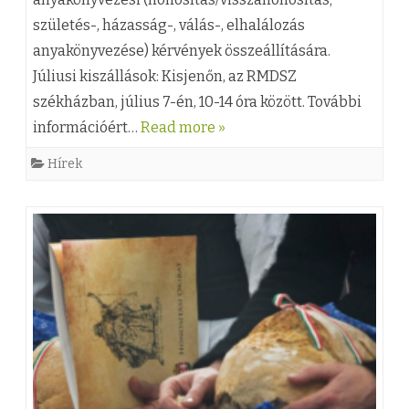
a
A
születés-, házasság-, válás-, elhalálozás
l
z
anyakönyvezése) kérvények összeállítására.
k
E
Júliusi kiszállások: Kisjenőn, az RMDSZ
székházban, július 7-én, 10-14 óra között. További
o
u
információért…
Read more »
z
r
Hírek
á
o
s
t
b
r
e
a
j
n
e
s
g
A
y
l