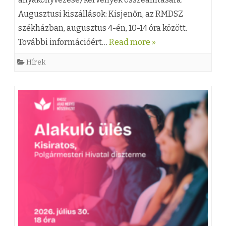
g
Augusztusi kiszállások: Kisjenőn, az RMDSZ
székházban, augusztus 4-én, 10-14 óra között.
u
További információért…
Read more »
s
Hírek
z
t
u
s
i
k
i
s
z
á