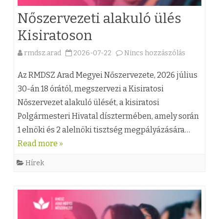
Nőszervezeti alakuló ülés
l
Kisiratoson
l
á
rmdsz.arad
2026-07-22
Nincs hozzászólás
a
s
(
Az RMDSZ Arad Megyei Nőszervezete, 2026 július
o
z
30-án 18 órától, megszervezi a Kisiratosi
k
Nőszervezet alakuló ülését, a kisiratosi
)
Polgármesteri Hivatal dísztermében, amely során
b
N
1 elnöki és 2 alelnöki tisztség megpályázására…
e
ő
Read more »
j
s
Hírek
e
z
g
e
y
r