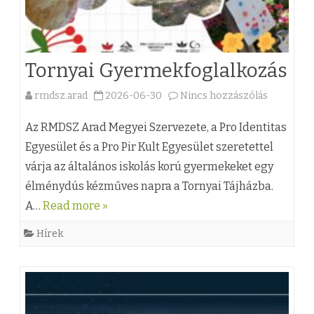
z
y
j
á
e
Tornyai Gyermekfoglalkozás
r
g
rmdsz.arad
2026-06-30
Nincs hozzászólás
i
y
a
I
z
(
Az RMDSZ Arad Megyei Szervezete, a Pro Identitas
s
é
z
Egyesület és a Pro Pir Kult Egyesület szeretettel
várja az általános iskolás korú gyermekeket egy
k
s
)
élménydús kézműves napra a Tornyai Tájházba.
o
h
T
A…
Read more »
l
e
o
Hírek
a
z
r
b
n
e
y