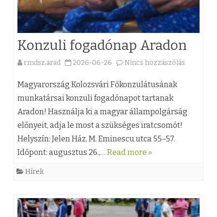
z
a
é
p
Konzuli fogadónap Aradon
s
í
h
t
rmdsz.arad
2026-06-26
Nincs hozzászólás
a
e
v
(
Magyarország Kolozsvári Főkonzulátusának
z
á
z
munkatársai konzuli fogadónapot tartanak
n
Aradon! Használja ki a magyar állampolgárság
)
előnyeit, adja le most a szükséges iratcsomót!
y
K
Helyszín: Jelen Ház, M. Eminescu utca 55–57.
j
o
Időpont: augusztus 26.,…
Read more »
ú
n
Hírek
l
z
i
u
u
l