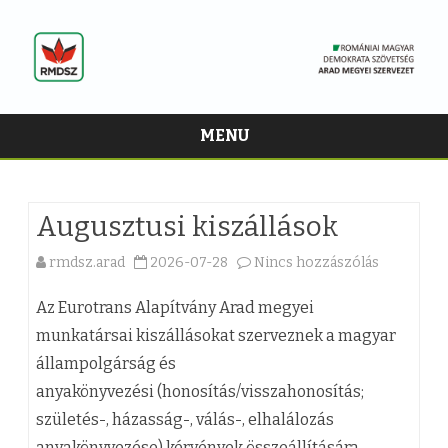
MENU
Skip
to
content
Augusztusi kiszállások
rmdsz.arad
2026-07-28
Nincs hozzászólás
a
(
Az Eurotrans Alapítvány Arad megyei
z
munkatársai kiszállásokat szerveznek a magyar
állampolgárság és
)
anyakönyvezési (honosítás/visszahonosítás;
A
születés-, házasság-, válás-, elhalálozás
u
anyakönyvezése) kérvények összeállítására.