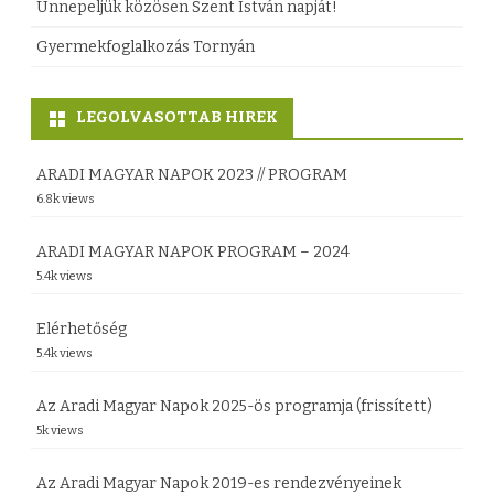
l
Ünnepeljük közösen Szent István napját!
h
a
Gyermekfoglalkozás Tornyán
e
!
z
LEGOLVASOTTAB HIREK
b
e
ARADI MAGYAR NAPOK 2023 // PROGRAM
j
6.8k views
e
ARADI MAGYAR NAPOK PROGRAM – 2024
g
5.4k views
y
Elérhetőség
z
5.4k views
é
Az Aradi Magyar Napok 2025-ös programja (frissített)
s
5k views
h
Az Aradi Magyar Napok 2019-es rendezvényeinek