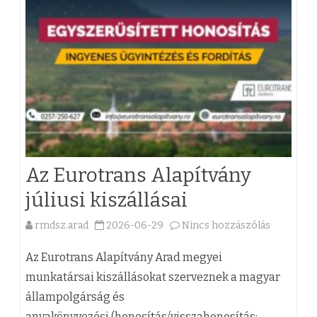
j
a
e
i
g
G
y
y
z
e
é
r
s
m
Az Eurotrans Alapítvány
h
e
júliusi kiszállásai
e
k
rmdsz.arad
2026-06-29
Nincs hozzászólás
z
f
a
o
(
Az Eurotrans Alapítvány Arad megyei
g
z
munkatársai kiszállásokat szerveznek a magyar
állampolgárság és
l
)
anyakönyvezési (honosítás/visszahonosítás;