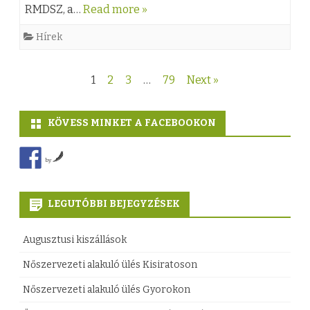
a
RMDSZ, a…
Read more »
j
b
d
Hírek
r
e
o
a
j
n
Bejegyzés
1
2
3
…
79
Next »
N
e
b
navigáció
y
g
KÖVESS MINKET A FACEBOOKON
e
á
y
j
by
r
z
e
i
é
g
LEGUTÓBBI BEJEGYZÉSEK
I
s
y
Augusztusi kiszállások
s
h
z
k
e
Nőszervezeti alakuló ülés Kisiratoson
é
o
z
Nőszervezeti alakuló ülés Gyorokon
s