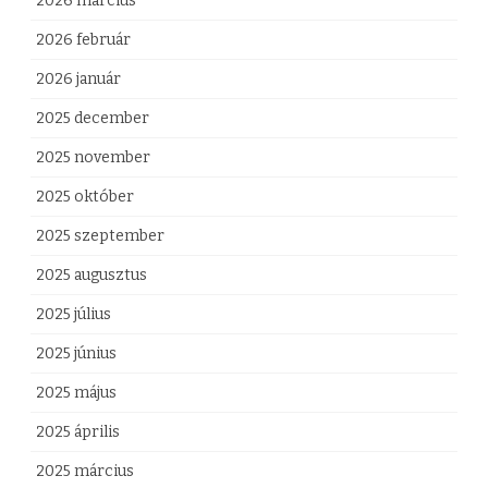
2026 március
o
2026 február
l
2026 január
t
2025 december
á
2025 november
b
2025 október
ó
2025 szeptember
l
2025 augusztus
b
2025 július
e
2025 június
j
2025 május
e
2025 április
g
2025 március