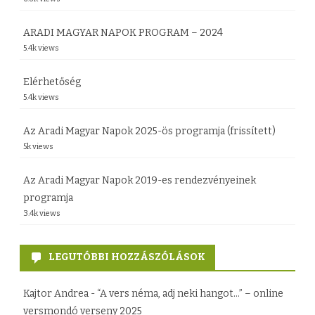
a
l
ARADI MAGYAR NAPOK PROGRAM – 2024
f
b
5.4k views
a
ú
Elérhetőség
a
c
5.4k views
l
s
Az Aradi Magyar Napok 2025-ös programja (frissített)
á
ú
5k views
a
z
Az Aradi Magyar Napok 2019-es rendezvényeinek
R
u
programja
á
n
3.4k views
k
k
ó
b
LEGUTÓBBI HOZZÁSZÓLÁSOK
c
e
Kajtor Andrea
-
“A vers néma, adj neki hangot…” – online
z
j
versmondó verseny 2025