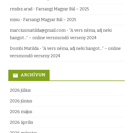
i
e
rmdsz.arad
-
Farsangi Magyar Bál – 2025
S
g
misu
-
Farsangi Magyar Bál – 2025
z
y
marciusmatilda@gmail.com
-
“A vers néma, adj neki
ö
z
hangot…” – online versmondó verseny 2024
v
é
Dombi Matilda
-
“A vers néma, adj neki hangot…” – online
versmondó verseny 2024
e
s
t
h
ARCHÍVUM
s
e
é
z
2026 július
g
2026 június
j
2026 május
ó
2026 április
v