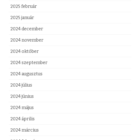
y
2025 február
z
2025 január
é
2024 december
s
2024 november
h
2024 október
e
2024 szeptember
z
2024 augusztus
2024 július
2024 június
2024 május
2024 április
2024 március