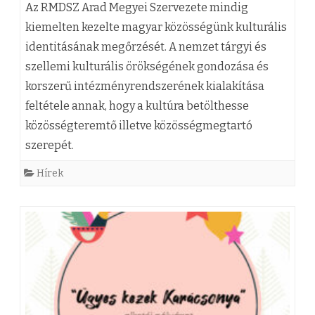
m
(
Az RMDSZ Arad Megyei Szervezete mindig
e
z
kiemelten kezelte magyar közösségünk kulturális
identitásának megőrzését. A nemzet tárgyi és
g
)
szellemi kulturális örökségének gondozása és
a
F
korszerű intézményrendszerének kialakítása
z
e
feltétele annak, hogy a kultúra betölthesse
A
s
közösségteremtő illetve közösségmegtartó
szerepét.
r
z
a
t
Hírek
d
y
m
t
e
r
g
i
y
p