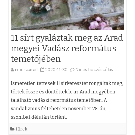
11 sírt gyaláztak meg az Arad
megyei Vadász református
temetőjében
rmdsz.arad
2020-11-30
Nincs hozzászólás
a
(
Ismeretlen tettesek 11 sírkeresztet rongáltak meg,
z
törtek össze és döntöttek le az Arad megyében
található vadászi református temetőben. A
)
vandalizmus feltehetően november 28-án,
1
szombat délután történt.
1
Hírek
s