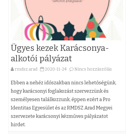
e
t
i
i
V
c
a
h
d
o
Ügyes kezek Karácsonya-
á
n
alkotói pályázat
s
é
rmdsz.arad
2020-11-24
Nincs hozzászólás
a
z
s
(
Ebben a nehéz időszakban nincs lehetőségünk,
r
g
z
hogy karácsonyi foglakozást szervezzünk és
e
r
személyesen találkozzunk, éppen ezért a Pro
)
f
ó
Identitas Egyesület és az RMDSZ Arad Megyei
Ü
szervezete karácsonyi kézműves pályázatot
o
f
g
hirdet.
r
V
y