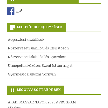
e
ö
y
s
l
z
by
e
y
é
LEGUTÓBBI BEJEGYZÉSEK
k
ö
s
ö
s
h
Augusztusi kiszállások
n
A
e
Nőszervezeti alakuló ülés Kisiratoson
y
n
z
Nőszervezeti alakuló ülés Gyorokon
v
d
Ünnepeljük közösen Szent István napját!
k
r
Gyermekfoglalkozás Tornyán
e
á
r
s
LEGOLVASOTTAB HIREK
ü
t
ARADI MAGYAR NAPOK 2023 // PROGRAM
l
ó
6.8k views