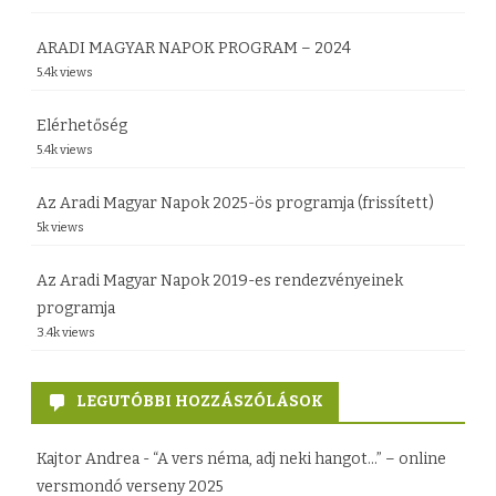
ARADI MAGYAR NAPOK PROGRAM – 2024
5.4k views
Elérhetőség
5.4k views
Az Aradi Magyar Napok 2025-ös programja (frissített)
5k views
Az Aradi Magyar Napok 2019-es rendezvényeinek
programja
3.4k views
LEGUTÓBBI HOZZÁSZÓLÁSOK
Kajtor Andrea
-
“A vers néma, adj neki hangot…” – online
versmondó verseny 2025