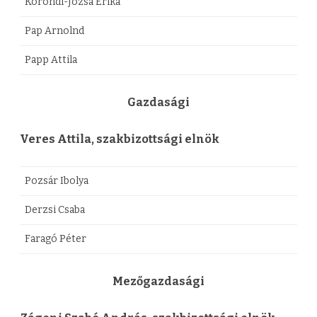
Korondi-Józsa Erika
Pap Arnolnd
Papp Attila
Gazdasági
Veres Attila, szakbizottsági elnök
Pozsár Ibolya
Derzsi Csaba
Faragó Péter
Mezőgazdasági