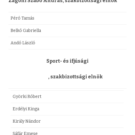
Zágoni Szabó András, szakbizottsági elnök
Péró Tamás
Belkó Gabriella
Andó László
Sport- és ifjúsági
, szakbizottsági elnök
Györki Róbert
Erdélyi Kinga
Király Nándor
Sáfár Emese