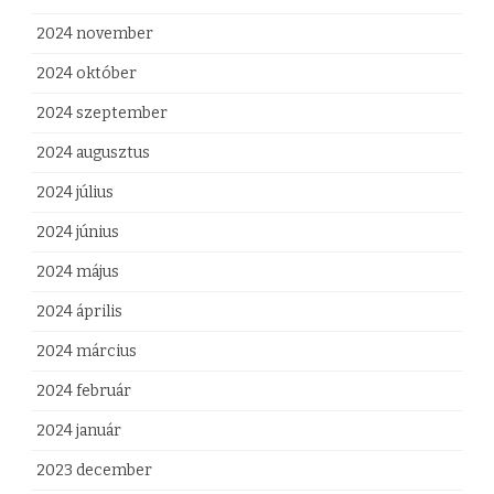
e
2024 november
a
2024 október
v
2024 szeptember
á
2024 augusztus
l
2024 július
a
2024 június
s
2024 május
z
2024 április
t
2024 március
á
2024 február
s
2024 január
o
2023 december