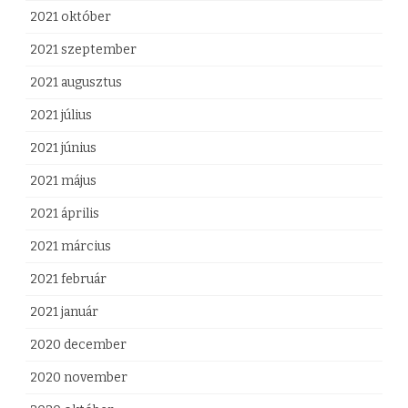
e
2021 október
g
2021 szeptember
y
2021 augusztus
z
2021 július
é
2021 június
s
2021 május
h
2021 április
e
2021 március
z
2021 február
2021 január
2020 december
2020 november