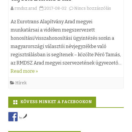
á
rmdsz.arad
2017-08-02
Nincs hozzászólás
a
s
(
k
Az Eurotrans Alapítvány Arad megyei
z
munkatársai a vidéken megszervezett
a
honosítási/visszahonosítási ügyintézés során a
)
!
magyarországi választói névjegyzékbe való
A
…
regisztrálásban is segítenek – közölte Péró Tamás,
z
”
az RMDSZ Arad megyei szervezetének ügyvezető…
R
Read more »
b
M
e
Hírek
D
j
S
KÖVESS MINKET A FACEBOOKON
e
Z
g
by
é
y