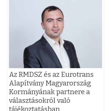
h
é
z
a
z
i
s
k
Az RMDSZ és az Eurotrans
o
Alapítvány Magyarország
l
Kormányának partnere a
a
választásokról való
t
tájékoztatásban