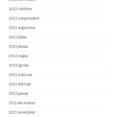
o
2022 október
z
2022 szeptember
t
2022 augusztus
a
2022 július
t
2022 június
á
2022 május
s
2022 április
b
2022 március
a
2022 február
n
b
2022 január
e
2021 december
j
2021 november