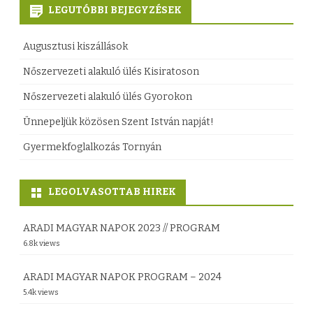
s
z
LEGUTÓBBI BEJEGYZÉSEK
a
é
Augusztusi kiszállások
z
s
Nőszervezeti alakuló ülés Kisiratoson
E
h
Nőszervezeti alakuló ülés Gyorokon
u
e
Ünnepeljük közösen Szent István napját!
r
z
Gyermekfoglalkozás Tornyán
o
t
LEGOLVASOTTAB HIREK
r
a
ARADI MAGYAR NAPOK 2023 // PROGRAM
6.8k views
n
s
ARADI MAGYAR NAPOK PROGRAM – 2024
5.4k views
A