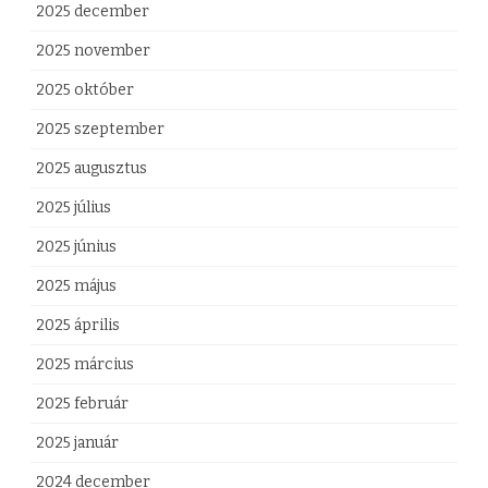
2025 december
n
2025 november
y
2025 október
á
2025 szeptember
n
2025 augusztus
a
2025 július
k
2025 június
p
2025 május
a
2025 április
r
2025 március
t
2025 február
n
2025 január
e
r
2024 december