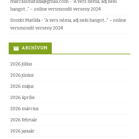
marciusmatilda@gmail.com
-
“A vers néma, adj neki
a
hangot…” – online versmondó verseny 2024
r
Dombi Matilda
-
“A vers néma, adj neki hangot…” – online
o
versmondó verseny 2024
r
ARCHÍVUM
s
z
2026 július
á
2026 június
g
2026 május
K
2026 április
o
2026 március
r
2026 február
m
2026 január
á