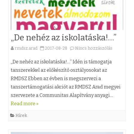
„De nehéz az iskolatáska!…”
rmdsz.arad
2017-08-28
Nincs hozzászólás
a
(
„De nehéz az iskolatáska!…” Idén is támogatja
z
tanszerekkel az előkészítő osztályosokat az
RMDSZ Ebben az évben is megszervezi a
)
tanszertámogatási akciót az RMDSZ Arad megyei
„
szervezete a Communitas Alapítvány anyagi…
D
Read more »
e
Hírek
n
e