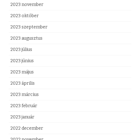
k
2023 november
r
2023 október
ó
2023 szeptember
l
2023 augusztus
v
2023 július
a
2023 június
l
2023 május
ó
2023 április
t
2023 március
á
2023 február
j
2023 január
é
2022 december
k
2022 november