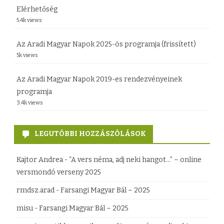
l
Elérhetőség
5.4k views
a
p
Az Aradi Magyar Napok 2025-ös programja (frissített)
5k views
í
t
Az Aradi Magyar Napok 2019-es rendezvényeinek
v
programja
3.4k views
á
n
LEGUTÓBBI HOZZÁSZÓLÁSOK
y
Kajtor Andrea
-
“A vers néma, adj neki hangot…” – online
M
versmondó verseny 2025
a
rmdsz.arad
-
Farsangi Magyar Bál – 2025
g
misu
-
Farsangi Magyar Bál – 2025
y