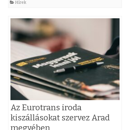
Hírek
u
r
o
t
r
a
n
s
i
r
Az Eurotrans iroda
o
kiszállásokat szervez Arad
d
megyében