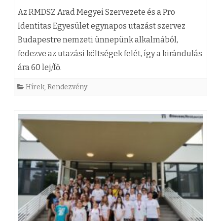
ő
(
e
g
Az RMDSZ Arad Megyei Szervezete és a Pro
s
z
z
Identitas Egyesület egynapos utazást szervez
y
é
Budapestre nemzeti ünnepünk alkalmából,
)
A
z
fedezve az utazási költségek felét, így a kirándulás
g
Ü
r
é
ára 60 lej/fő.
e
n
a
s
Hírek
,
Rendezvény
k
n
d
h
a
e
m
e
z
p
e
z
A
e
g
r
l
y
a
j
é
d
ü
b
m
k
e