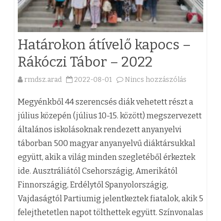
e
k
n
g
ö
b
Határokon átívelő kapocs –
y
z
e
Rákóczi Tábor – 2022
e
ö
j
i
rmdsz.arad
2022-08-01
Nincs hozzászólás
s
a
e
c
e
(
g
Megyénkből 44 szerencsés diák vehetett részt a
i
n
z
y
július közepén (július 10-15. között) megszervezett
v
általános iskolásoknak rendezett anyanyelvi
S
)
z
táborban 500 magyar anyanyelvű diáktársukkal
i
z
H
é
együtt, akik a világ minden szegletéből érkeztek
l
e
a
s
ide. Ausztráliától Csehországig, Amerikától
s
n
t
h
Finnországig, Erdélytől Spanyolországig,
z
Vajdaságtól Partiumig jelentkeztek fiatalok, akik 5
t
á
e
felejthetetlen napot tölthettek együtt. Színvonalas
e
I
r
z