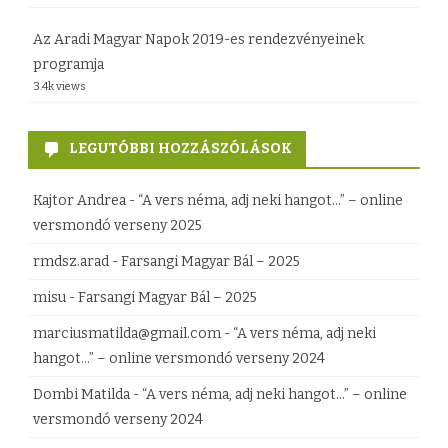
T
Az Aradi Magyar Napok 2019-es rendezvényeinek
á
programja
b
3.4k views
o
r
LEGUTÓBBI HOZZÁSZÓLÁSOK
–
Kajtor Andrea
-
“A vers néma, adj neki hangot…” – online
2
versmondó verseny 2025
0
rmdsz.arad
-
Farsangi Magyar Bál – 2025
2
misu
-
Farsangi Magyar Bál – 2025
2
marciusmatilda@gmail.com
-
“A vers néma, adj neki
b
hangot…” – online versmondó verseny 2024
e
Dombi Matilda
-
“A vers néma, adj neki hangot…” – online
versmondó verseny 2024
j