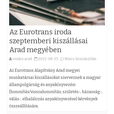
Az Eurotrans iroda
szeptemberi kiszállásai
Arad megyében
rmdsz.arad
2022-08-23
Nincs hozzászólás
a
(
Az Eurotrans Alapítvány Arad megyei
z
munkatársai kiszállásokat szerveznek a magyar
állampolgárság és anyakönyvezési
)
(honosítás/visszahonosítás; születés-, házasság-,
A
válás-, elhalálozás anyakönyvezése) kérvények
z
összeállítására.
E