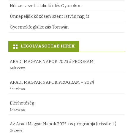
b
a
Nőszervezeti alakuló ülés Gyorokon
j
e
p
Ünnepeljük közösen Szent István napját!
e
j
o
Gyermekfoglalkozás Tornyán
g
e
c
y
g
s
LEGOLVASOTTAB HIREK
z
y
–
é
ARADI MAGYAR NAPOK 2023 // PROGRAM
z
R
6.8k views
s
é
á
h
ARADI MAGYAR NAPOK PROGRAM – 2024
s
k
5.4k views
e
h
ó
z
Elérhetőség
e
c
5.4k views
z
z
Az Aradi Magyar Napok 2025-ös programja (frissített)
i
5k views