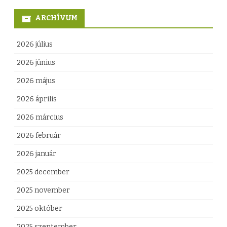
e
ARCHÍVUM
g
y
2026 július
z
2026 június
é
2026 május
s
2026 április
h
2026 március
e
2026 február
z
2026 január
2025 december
2025 november
2025 október
2025 szeptember