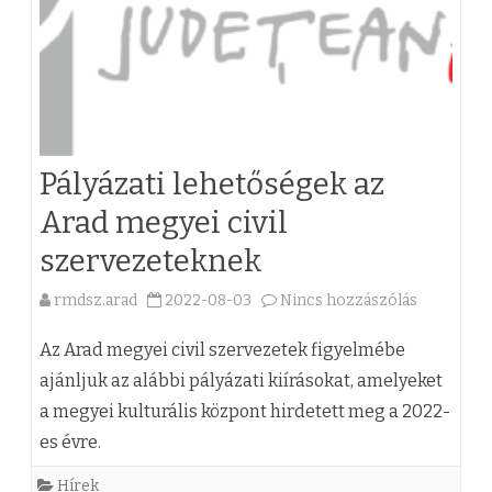
a
i
n
s
s
z
i
á
r
l
Pályázati lehetőségek az
o
l
Arad megyei civil
d
á
szervezeteknek
a
s
rmdsz.arad
2022-08-03
Nincs hozzászólás
a
k
a
(
i
Az Arad megyei civil szervezetek figyelmébe
i
z
ajánljuk az alábbi pályázati kiírásokat, amelyeket
s
A
a megyei kulturális központ hirdetett meg a 2022-
)
z
r
es évre.
P
á
a
Hírek