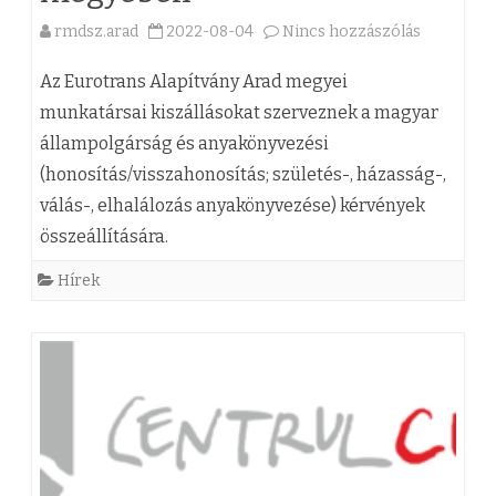
a
rmdsz.arad
2022-08-04
Nincs hozzászólás
a
s
(
z
Az Eurotrans Alapítvány Arad megyei
z
munkatársai kiszállásokat szerveznek a magyar
e
állampolgárság és anyakönyvezési
)
p
(honosítás/visszahonosítás; születés-, házasság-,
A
t
válás-, elhalálozás anyakönyvezése) kérvények
z
e
összeállítására.
E
m
Hírek
u
b
r
e
o
r
t
i
r
k