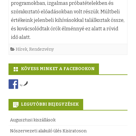
programokban, izgalmas próbatételekben és
r
s
o
szórakoztató előadásokban volt részük. Múltbeli
v
t
k
értékeink jelenbeli kihívásokkal találkoztak össze,
e
és kovácsolódtak örök élménnyé ez alatt a rövid
v
o
idő alatt.
z
á
n
e
Hírek
,
Rendezvény
n
á
t
n
t
KÖVESS MINKET A FACEBOOKON
e
a
í
k
p
v
by
n
j
e
e
LEGUTÓBBI BEJEGYZÉSEK
á
l
k
t
ő
Augusztusi kiszállások
b
!
k
Nőszervezeti alakuló ülés Kisiratoson
e