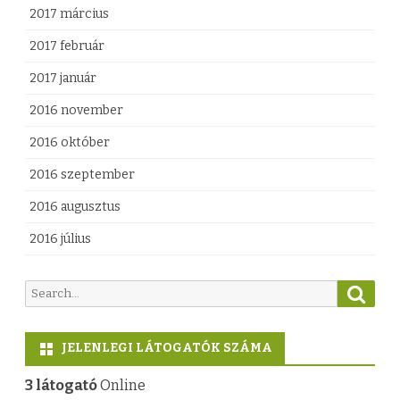
2017 március
2017 február
2017 január
2016 november
2016 október
2016 szeptember
2016 augusztus
2016 július
S
S
e
e
a
a
r
JELENLEGI LÁTOGATÓK SZÁMA
c
r
h
c
3 látogató
Online
h