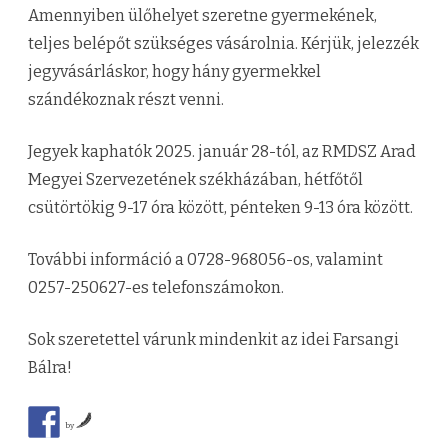
Amennyiben ülőhelyet szeretne gyermekének,
0
teljes belépőt szükséges vásárolnia. Kérjük, jelezzék
2
jegyvásárláskor, hogy hány gyermekkel
5
szándékoznak részt venni.
c
Jegyek kaphatók 2025. január 28-tól, az RMDSZ Arad
í
Megyei Szervezetének székházában, hétfőtől
m
csütörtökig 9-17 óra között, pénteken 9-13 óra között.
ű
További információ a 0728-968056-os, valamint
b
0257-250627-es telefonszámokon.
e
j
Sok szeretettel várunk mindenkit az idei Farsangi
Bálra!
e
g
by
y