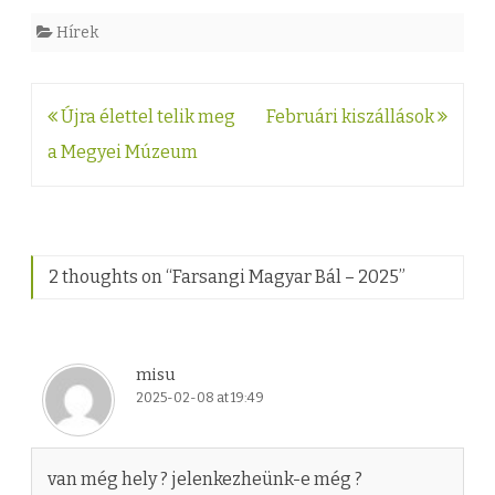
z
Hírek
é
s
Bejegyzés
Újra élettel telik meg
Februári kiszállások
h
navigáció
a Megyei Múzeum
e
z
2 thoughts on “
Farsangi Magyar Bál – 2025
”
misu
2025-02-08 at 19:49
van még hely ? jelenkezheünk-e még ?