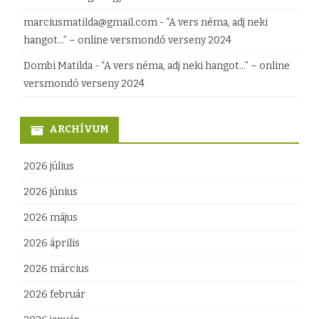
e
marciusmatilda@gmail.com
-
“A vers néma, adj neki
g
hangot…” – online versmondó verseny 2024
y
Dombi Matilda
-
“A vers néma, adj neki hangot…” – online
versmondó verseny 2024
z
é
ARCHÍVUM
s
h
2026 július
e
2026 június
z
2026 május
2026 április
2026 március
2026 február