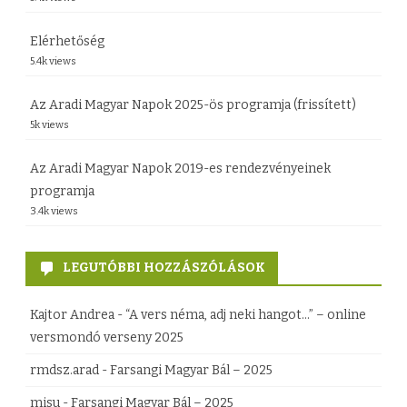
p
Elérhetőség
e
5.4k views
r
Az Aradi Magyar Napok 2025-ös programja (frissített)
a
5k views
A
Az Aradi Magyar Napok 2019-es rendezvényeinek
r
programja
a
3.4k views
d
o
LEGUTÓBBI HOZZÁSZÓLÁSOK
n
Kajtor Andrea
-
“A vers néma, adj neki hangot…” – online
b
versmondó verseny 2025
e
rmdsz.arad
-
Farsangi Magyar Bál – 2025
j
misu
-
Farsangi Magyar Bál – 2025