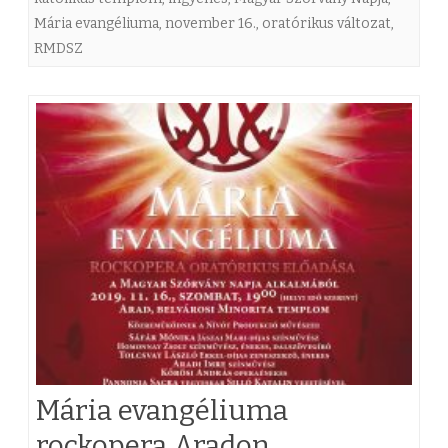
Mária evangéliuma
,
november 16.
,
oratórikus változat
,
b
RMDSZ
a
t
o
n
l
e
s
z
a
M
Mária evangéliuma
á
rockopera Aradon