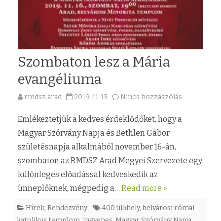
Szombaton lesz a Mária
evangéliuma
rmdsz.arad
2019-11-13
Nincs hozzászólás
a
(
Emlékeztetjük a kedves érdeklődőket, hogy a
z
Magyar Szórvány Napja és Bethlen Gábor
születésnapja alkalmából november 16-án,
)
szombaton az RMDSZ Arad Megyei Szervezete egy
S
különleges előadással kedveskedik az
z
ünneplőknek, mégpedig a…
Read more »
o
Hírek
,
Rendezvény
400 ülőhely
,
belvárosi római
m
katolikus templom
,
ingyenes
,
Magyar Szórvány Napja
,