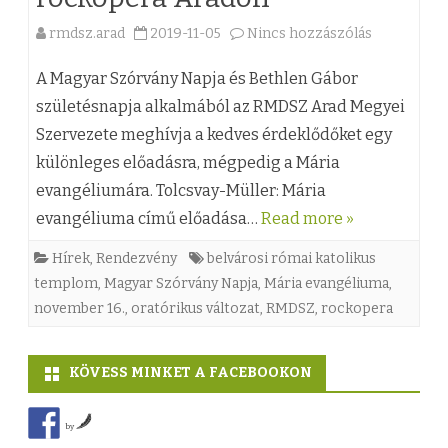
r
rmdsz.arad
2019-11-05
Nincs hozzászólás
a
i
(
a
A Magyar Szórvány Napja és Bethlen Gábor
z
születésnapja alkalmából az RMDSZ Arad Megyei
e
Szervezete meghívja a kedves érdeklődőket egy
)
v
különleges előadásra, mégpedig a Mária
M
a
evangéliumára. Tolcsvay-Müller: Mária
á
n
evangéliuma című előadása…
Read more »
r
g
Hírek
,
Rendezvény
belvárosi római katolikus
i
é
templom
,
Magyar Szórvány Napja
,
Mária evangéliuma
,
november 16.
,
oratórikus változat
,
RMDSZ
,
rockopera
a
l
e
i
KÖVESS MINKET A FACEBOOKON
v
u
a
m
by