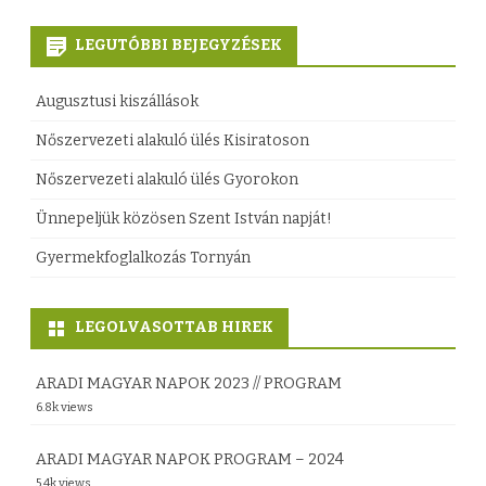
n
a
g
LEGUTÓBBI BEJEGYZÉSEK
b
é
e
Augusztusi kiszállások
l
j
Nőszervezeti alakuló ülés Kisiratoson
i
e
Nőszervezeti alakuló ülés Gyorokon
u
g
Ünnepeljük közösen Szent István napját!
m
y
Gyermekfoglalkozás Tornyán
a
z
r
é
LEGOLVASOTTAB HIREK
o
s
ARADI MAGYAR NAPOK 2023 // PROGRAM
c
h
6.8k views
k
e
ARADI MAGYAR NAPOK PROGRAM – 2024
o
z
5.4k views