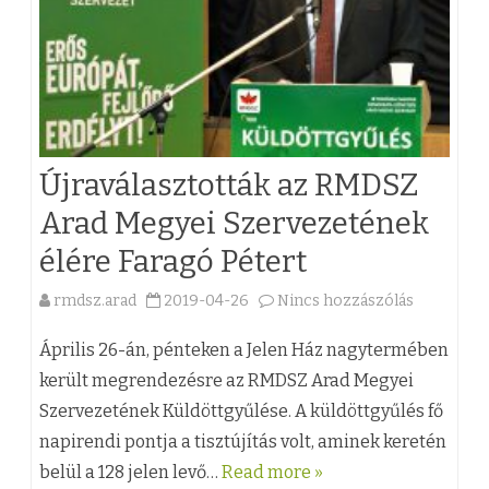
ü
o
l
k
d
a
ö
t
t
Újraválasztották az RMDSZ
é
t
Arad Megyei Szervezetének
r
e
élére Faragó Pétert
t
k
é
rmdsz.arad
2019-04-26
Nincs hozzászólás
a
T
k
(
Április 26-án, pénteken a Jelen Ház nagytermében
a
e
z
került megrendezésre az RMDSZ Arad Megyei
n
Szervezetének Küldöttgyűlése. A küldöttgyűlés fő
l
)
á
napirendi pontja a tisztújítás volt, aminek keretén
t
Ú
c
belül a 128 jelen levő…
Read more »
e