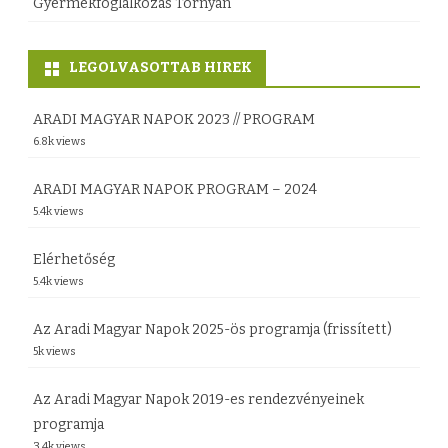
Gyermekfoglalkozás Tornyán
t
á
e
t
k
z
LEGOLVASOTTAB HIREK
e
a
k
z
ARADI MAGYAR NAPOK 2023 // PROGRAM
6.8k views
T
R
a
M
ARADI MAGYAR NAPOK PROGRAM – 2024
5.4k views
n
D
á
S
Elérhetőség
5.4k views
c
Z
s
A
Az Aradi Magyar Napok 2025-ös programja (frissített)
5k views
a
r
b
a
Az Aradi Magyar Napok 2019-es rendezvényeinek
programja
e
d
3.4k views