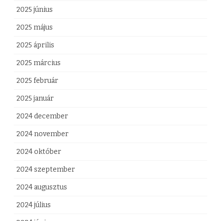
2025 június
r
2025 május
a
2025 április
g
2025 március
ó
2025 február
P
2025 január
é
2024 december
t
2024 november
e
2024 október
r
2024 szeptember
t
2024 augusztus
b
2024 július
e