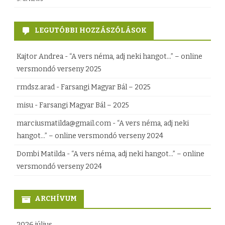
j
M
e
e
LEGUTÓBBI HOZZÁSZÓLÁSOK
g
g
Kajtor Andrea
-
“A vers néma, adj neki hangot…” – online
y
y
versmondó verseny 2025
z
e
rmdsz.arad
-
Farsangi Magyar Bál – 2025
é
i
misu
-
Farsangi Magyar Bál – 2025
s
S
marciusmatilda@gmail.com
-
“A vers néma, adj neki
h
z
hangot…” – online versmondó verseny 2024
e
e
Dombi Matilda
-
“A vers néma, adj neki hangot…” – online
z
versmondó verseny 2024
r
v
ARCHÍVUM
e
z
2026 július