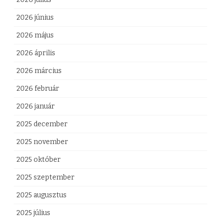
e
2026 június
t
2026 május
é
2026 április
n
2026 március
e
2026 február
k
2026 január
é
2025 december
l
2025 november
é
2025 október
r
2025 szeptember
e
2025 augusztus
F
2025 július
a