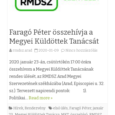
Faragó Péter összehívja a
Megyei Küldöttek Tanácsát
rmdsz.arad
2020-01-09
Nincs hozzászólás
a
(
2020. január 23-án, csütörtökön 17:00 órára
z
összehívom a Megyei Küldöttek Tanácsának
rendes ülését, az RMDSZ Arad Megyei
)
Szervezetének székházába (Arad, Episcopiei u. 32.
F
sz.). Tervezett napirendi pontok: 1).
a
Politikai…
Read more »
r
Hírek
,
Rendezvény
első ülés
,
Faragó Péter
,
január
a
23.
,
Megyei Küldöttek Tanácsa
,
MKT
,
összehívó
,
RMDSZ