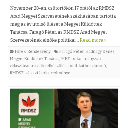
h
(
November 28-án, csütörtökön 17 órától az RMDSZ
í
z
Arad Megyei Szervezetének székházában tartotta
v
meg az év utolsó ülését a Megyei Küldöttek
)
j
Tanácsa. Faragó Péter, az RMDSZ Arad Megyei
A
Szervezetének elnöke politikai…
Read more »
a
v
a
Hírek
,
Rendezvény
Faragó Péter
,
Hadnagy Dénes
,
á
Megyei Küldöttek Tanácsa
,
MKT
,
önkormányzati
M
l
választásokra való felkészülés
,
politikai beszámoló
,
e
RMDSZ
,
választások eredménye
a
g
s
y
z
e
t
i
á
K
s