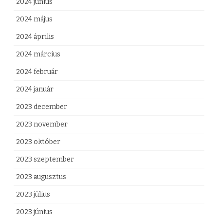
j
2024 június
e
2024 május
g
2024 április
y
2024 március
z
2024 február
é
2024 január
s
2023 december
h
2023 november
e
2023 október
z
2023 szeptember
2023 augusztus
2023 július
2023 június