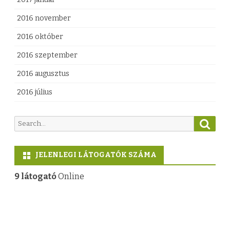
2016 november
2016 október
2016 szeptember
2016 augusztus
2016 július
S
S
e
e
a
a
r
JELENLEGI LÁTOGATÓK SZÁMA
c
r
h
c
9 látogató
Online
h
f
o
r