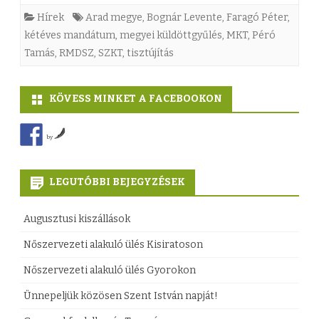
j
s
Hírek
Arad megye
,
Bognár Levente
,
Faragó Péter
,
a
r
kétéves mandátum
,
megyei küldöttgyűlés
,
MKT
,
Péró
á
M
a
Tamás
,
RMDSZ
,
SZKT
,
tisztújítás
t
e
v
b
g
KÖVESS MINKET A FACEBOOKON
á
e
y
l
j
by
e
a
e
i
s
LEGUTÓBBI BEJEGYZÉSEK
g
K
z
y
Augusztusi kiszállások
ü
t
z
Nőszervezeti alakuló ülés Kisiratoson
l
o
é
Nőszervezeti alakuló ülés Gyorokon
d
t
s
Ünnepeljük közösen Szent István napját!
ö
t
h