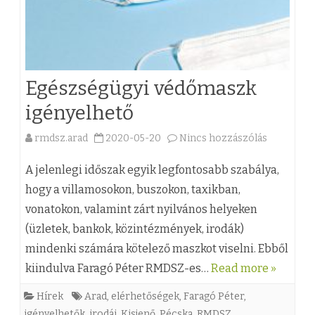
Egészségügyi védőmaszk
igényelhető
rmdsz.arad
2020-05-20
Nincs hozzászólás
a
(
A jelenlegi időszak egyik legfontosabb szabálya,
z
hogy a villamosokon, buszokon, taxikban,
vonatokon, valamint zárt nyilvános helyeken
)
(üzletek, bankok, közintézmények, irodák)
E
mindenki számára kötelező maszkot viselni. Ebből
g
kiindulva Faragó Péter RMDSZ-es…
Read more »
é
Hírek
Arad
,
elérhetőségek
,
Faragó Péter
,
s
igényelhetők
,
irodái
,
Kisjenő
,
Pécska
,
RMDSZ
,