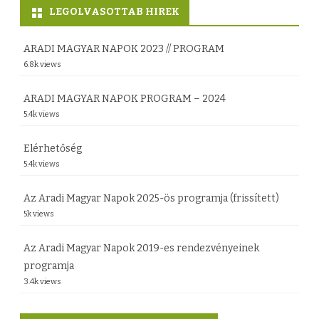
m
LEGOLVASOTTAB HIREK
a
ARADI MAGYAR NAPOK 2023 // PROGRAM
s
6.8k views
z
ARADI MAGYAR NAPOK PROGRAM – 2024
k
5.4k views
i
Elérhetőség
g
5.4k views
é
Az Aradi Magyar Napok 2025-ös programja (frissített)
n
5k views
y
Az Aradi Magyar Napok 2019-es rendezvényeinek
e
programja
l
3.4k views
h