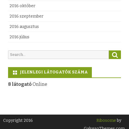
2016 október
2016 szeptember
2016 augusztus
2016 július
S
S
e
e
a
a
r
JELENLEGI LÁTOGATÓK SZÁMA
c
r
h
c
8 látogató
Online
h
f
o
r
:
Copyright 2016
Ribosome
by
GalussoThemes.com