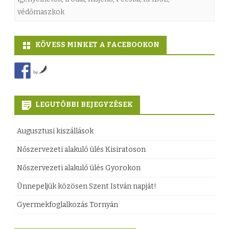
védőmaszkok
z
s
KÖVESS MINKET A FACEBOOKON
é
g
by
ü
g
LEGUTÓBBI BEJEGYZÉSEK
y
Augusztusi kiszállások
i
Nőszervezeti alakuló ülés Kisiratoson
v
Nőszervezeti alakuló ülés Gyorokon
é
Ünnepeljük közösen Szent István napját!
d
Gyermekfoglalkozás Tornyán
ő