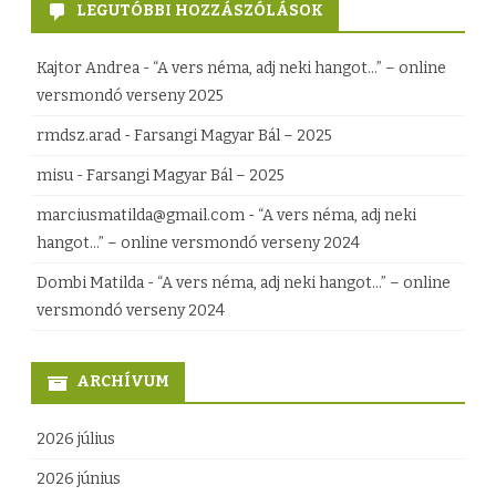
e
LEGUTÓBBI HOZZÁSZÓLÁSOK
t
Kajtor Andrea
-
“A vers néma, adj neki hangot…” – online
ő
versmondó verseny 2025
b
rmdsz.arad
-
Farsangi Magyar Bál – 2025
e
misu
-
Farsangi Magyar Bál – 2025
j
marciusmatilda@gmail.com
-
“A vers néma, adj neki
e
hangot…” – online versmondó verseny 2024
g
Dombi Matilda
-
“A vers néma, adj neki hangot…” – online
versmondó verseny 2024
y
z
ARCHÍVUM
é
s
2026 július
h
2026 június