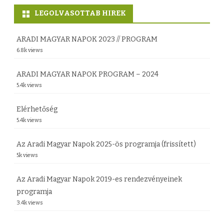
g
LEGOLVASOTTAB HIREK
y
e
ARADI MAGYAR NAPOK 2023 // PROGRAM
6.8k views
l
e
ARADI MAGYAR NAPOK PROGRAM – 2024
5.4k views
m
e
Elérhetőség
5.4k views
l
t
Az Aradi Magyar Napok 2025-ös programja (frissített)
5k views
e
r
Az Aradi Magyar Napok 2019-es rendezvényeinek
programja
e
3.4k views
l