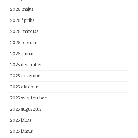
t
2026 május
a
2026 április
m
2026 március
a
2026 február
g
2026 január
y
2025 december
a
2025 november
r
2025 október
o
2025 szeptember
k
2025 augusztus
e
2025 július
l
2025 június
l