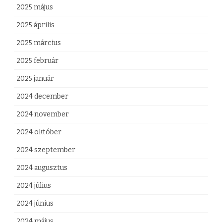
2025 május
e
2025 április
n
2025 március
b
2025 február
e
2025 január
j
2024 december
e
2024 november
g
2024 október
y
z
2024 szeptember
é
2024 augusztus
s
2024 július
h
2024 június
e
2024 május