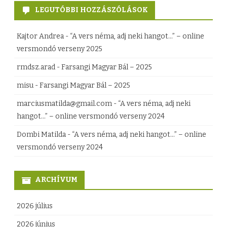
é
LEGUTÓBBI HOZZÁSZÓLÁSOK
s
Kajtor Andrea
-
“A vers néma, adj neki hangot…” – online
k
versmondó verseny 2025
é
rmdsz.arad
-
Farsangi Magyar Bál – 2025
n
misu
-
Farsangi Magyar Bál – 2025
t
marciusmatilda@gmail.com
-
“A vers néma, adj neki
u
hangot…” – online versmondó verseny 2024
s
Dombi Matilda
-
“A vers néma, adj neki hangot…” – online
z
versmondó verseny 2024
í
ARCHÍVUM
t
o
2026 július
t
2026 június