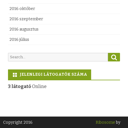
2016 október
2016 szeptember
2016 augusztus
2016 július
S
S
e
e
a
a
r
JELENLEGI LÁTOGATÓK SZÁMA
c
r
h
c
3 látogató
Online
h
f
o
r
:
Copyright 2016
Ribosome
by