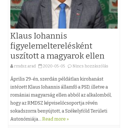
Klaus Iohannis
figyelemelterelésként
uszított a magyarok ellen
rmdsz.arad
2020-05-05
Nincs hozzászólás
a
(
Április 29-én, szerdán példátlan kirohanást
z
intézett Klaus Iohannis államfő a PSD, illetve a
romániai magyarság ellen abból az alkalomból,
)
hogy az RMDSZ képviselőcsoportja révén
K
sokadszorra benyújtott, a Székelyföld Területi
l
Autonómiája…
Read more »
a