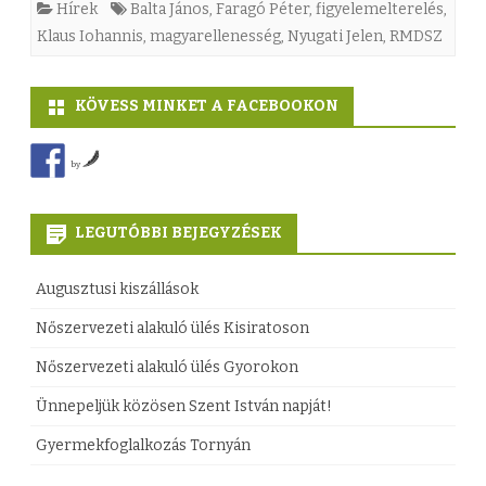
Hírek
Balta János
,
Faragó Péter
,
figyelemelterelés
,
u
Klaus Iohannis
,
magyarellenesség
,
Nyugati Jelen
,
RMDSZ
s
KÖVESS MINKET A FACEBOOKON
I
o
by
h
a
LEGUTÓBBI BEJEGYZÉSEK
n
Augusztusi kiszállások
n
Nőszervezeti alakuló ülés Kisiratoson
i
Nőszervezeti alakuló ülés Gyorokon
s
Ünnepeljük közösen Szent István napját!
f
Gyermekfoglalkozás Tornyán
i