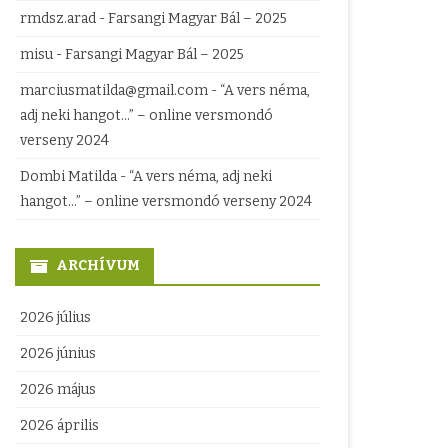
rmdsz.arad
-
Farsangi Magyar Bál – 2025
misu
-
Farsangi Magyar Bál – 2025
marciusmatilda@gmail.com
-
“A vers néma,
adj neki hangot…” – online versmondó
verseny 2024
Dombi Matilda
-
“A vers néma, adj neki
hangot…” – online versmondó verseny 2024
ARCHÍVUM
2026 július
2026 június
2026 május
2026 április