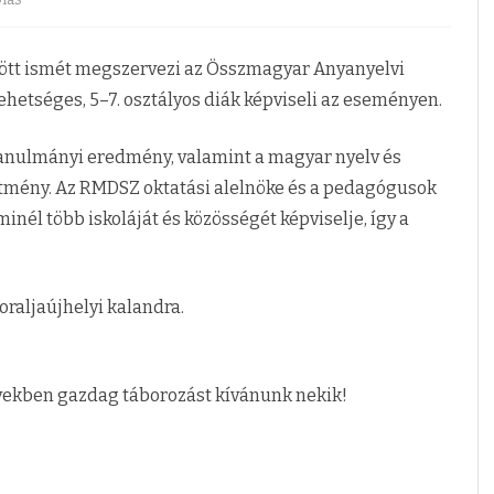
(
között ismét megszervezi az Összmagyar Anyanyelvi
z
LYZAT
ehetséges, 5–7. osztályos diák képviseli az eseményen.
)
Ö
ó tanulmányi eredmény, valamint a magyar nyelv és
EI
ítmény. Az RMDSZ oktatási alelnöke és a pedagógusok
s
minél több iskoláját és közösségét képviselje, így a
s
z
toraljaújhelyi kalandra.
m
a
g
nyekben gazdag táborozást kívánunk nekik!
y
a