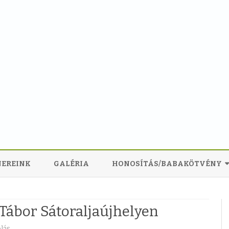
Skip
to
EREINK
GALÉRIA
HONOSÍTÁS/BABAKÖTVÉNY
content
KÖLDÖKZSINÓR PROGRAM
Tábor Sátoraljaújhelyen
AM
EUROTRANS ALAPÍTVÁNY
lás
a
A
ABÁLYZAT