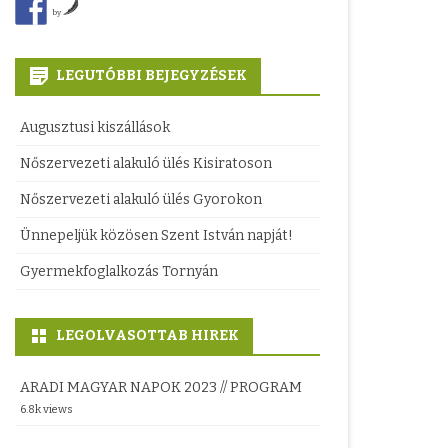
KÖZPONT
by
COMMUNITAS ALAPÍTVÁNY
LEGUTÓBBI BEJEGYZÉSEK
BETHLEN GÁBOR ALAPÍTVÁNY
Augusztusi kiszállások
ETNIKUMKÖZI KAPCSOLATOK
HIVATALA
Nőszervezeti alakuló ülés Kisiratoson
Nőszervezeti alakuló ülés Gyorokon
Ünnepeljük közösen Szent István napját!
Gyermekfoglalkozás Tornyán
LEGOLVASOTTAB HIREK
ARADI MAGYAR NAPOK 2023 // PROGRAM
6.8k views