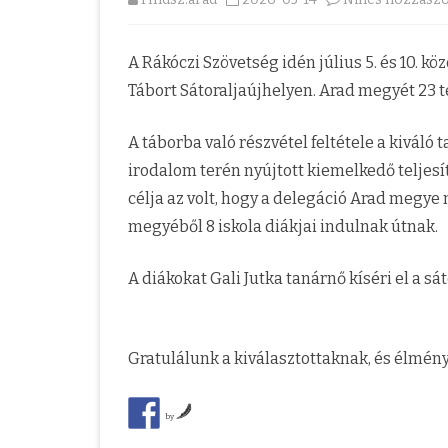
2025-2027
MEGYEI PROGRAM
A Rákóczi Szövetség idén július 5. és 10. 
ÜGYVEZETŐ ELNÖKSÉG
MEGYEI ALAPSZABÁ
Tábort Sátoraljaújhelyen. Arad megyét 23 t
SZAKBIZOTTSÁGOK
A táborba való részvétel feltétele a kivál
AZ AMSZ FELÜGYELETI SZERV
irodalom terén nyújtott kiemelkedő teljes
ARAD MEGYEI NŐSZERVEZET
célja az volt, hogy a delegáció Arad megye 
megyéből 8 iskola diákjai indulnak útnak.
A diákokat Gali Jutka tanárnő kíséri el a sá
Gratulálunk a kiválasztottaknak, és élmé
by