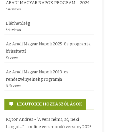
ARADI MAGYAR NAPOK PROGRAM – 2024
5.4k views
Elérhetőség
5.4k views
Az Aradi Magyar Napok 2025-ös programja
(frissített)
5k views
Az Aradi Magyar Napok 2019-es
rendezvényeinek programja
3.4k views
LEGUTÓBBI HOZZÁSZÓLÁSOK
Kajtor Andrea
-
“A vers néma, adj neki
hangot…” – online versmondó verseny 2025