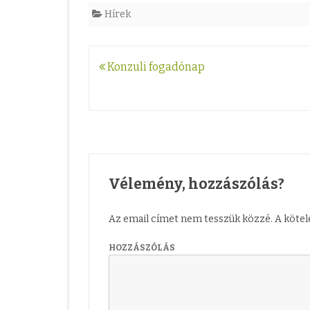
Hírek
Bejegyzés
Konzuli fogadónap
navigáció
Vélemény, hozzászólás?
Az email címet nem tesszük közzé.
A köte
HOZZÁSZÓLÁS