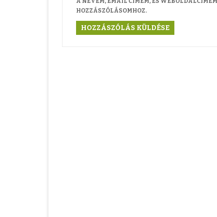
A NEVEM, EMAIL CÍMEM, ÉS WEBOLDALCÍME
HOZZÁSZÓLÁSOMHOZ.