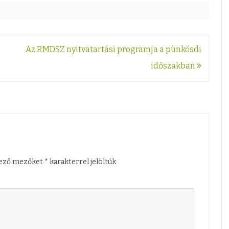
r
A
n
Az RMDSZ nyitvatartási programja a pünkösdi
y
időszakban
a
n
y
e
l
lező mezőket
*
karakterrel jelöltük
v
i
T
á