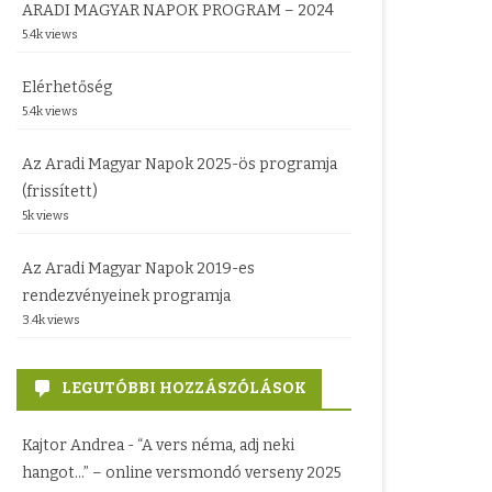
ARADI MAGYAR NAPOK PROGRAM – 2024
5.4k views
Elérhetőség
5.4k views
Az Aradi Magyar Napok 2025-ös programja
(frissített)
5k views
Az Aradi Magyar Napok 2019-es
rendezvényeinek programja
3.4k views
LEGUTÓBBI HOZZÁSZÓLÁSOK
Kajtor Andrea
-
“A vers néma, adj neki
hangot…” – online versmondó verseny 2025