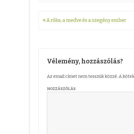
Bejegyzés
A róka, a medve és a szegény ember
navigáció
Vélemény, hozzászólás?
Az email címet nem tesszük közzé.
A köte
HOZZÁSZÓLÁS