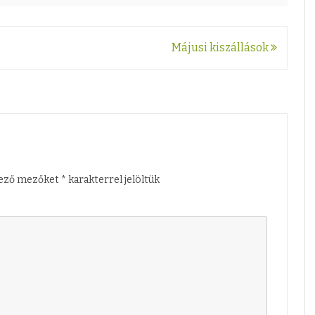
e
z
Májusi kiszállások
lező mezőket
*
karakterrel jelöltük