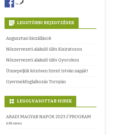
KÖZPONT
by
COMMUNITAS ALAPÍTVÁNY
LEGUTÓBBI BEJEGYZÉSEK
BETHLEN GÁBOR ALAPÍTVÁNY
Augusztusi kiszállások
ETNIKUMKÖZI KAPCSOLATOK
HIVATALA
Nőszervezeti alakuló ülés Kisiratoson
Nőszervezeti alakuló ülés Gyorokon
Ünnepeljük közösen Szent István napját!
Gyermekfoglalkozás Tornyán
LEGOLVASOTTAB HIREK
ARADI MAGYAR NAPOK 2023 // PROGRAM
6.8k views