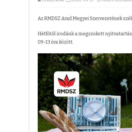
2025-2027
MEGYEI PROGRAM
Az RMDSZ Arad Megyei Szervezetének székh
ÜGYVEZETŐ ELNÖKSÉG
MEGYEI ALAPSZABÁ
SZAKBIZOTTSÁGOK
Hétfőtől irodánk a megszokott nyitvatartás
09–13 óra között.
AZ AMSZ FELÜGYELETI SZERV
ARAD MEGYEI NŐSZERVEZET