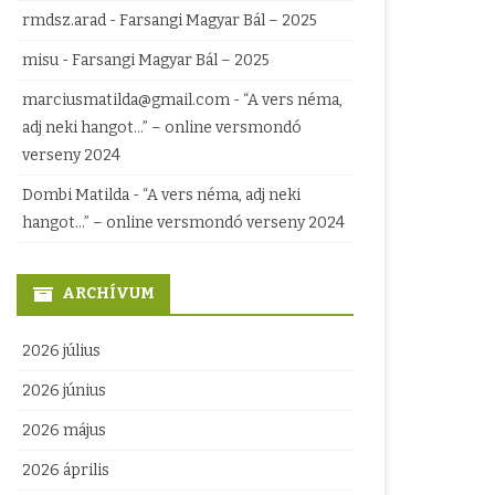
rmdsz.arad
-
Farsangi Magyar Bál – 2025
misu
-
Farsangi Magyar Bál – 2025
marciusmatilda@gmail.com
-
“A vers néma,
adj neki hangot…” – online versmondó
verseny 2024
Dombi Matilda
-
“A vers néma, adj neki
hangot…” – online versmondó verseny 2024
ARCHÍVUM
2026 július
2026 június
2026 május
2026 április